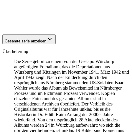
1941
Würzburg
1941
Würzburg
1941
Würzburg
1941
Würzburg
1941
Würzburg
Gesamte serie anzeigen
Überlieferung
Die Serie gehört zu einem von der Gestapo Würzburg
angefertigten Fotoalbum, das die Deportationen aus
Würzburg und Kitzingen im November 1941, März 1942 und
April 1942 zeigt. Nach der Entdeckung durch den
ursprünglich aus Nürnberg stammenden US-Soldaten Isaac
Wahler wurde das Album als Beweismittel im Nürnberger
Prozess und im Eichmann-Prozess verwendet. Kopien
einzelner Fotos und des gesamten Albums sind in
verschiedenen Archiven überliefert. Der Verbleib des
Originalalbums war für Jahrzehnte unklar, bis es die
Historikerin Dr. Edith Raim Anfang der 2000er Jahre
wiederfand. Von den ursprünglich 28 Aktendeckeln des
Albums werden 24 in Würzburg aufbewahrt; wo sich die
übrigen vier befinden, ist unklar. 19 Bilder sind Kopien aus