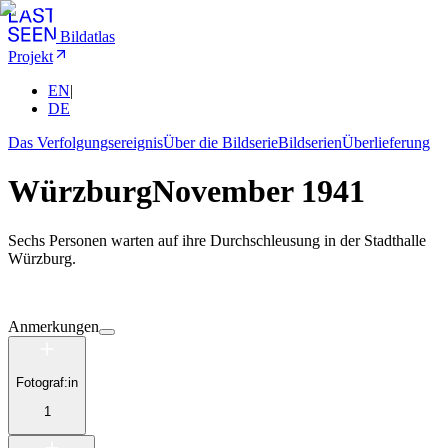
Bildatlas
Projekt
EN
|
DE
Das Verfolgungsereignis
Über die Bildserie
Bildserien
Überlieferung
Würzburg
November 1941
Sechs Personen warten auf ihre Durchschleusung in der Stadthalle
Würzburg.
Anmerkungen
Fotograf:in
1