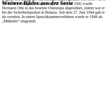
Weitere Bilder aus der Serie
für die Würzburger Gestapo tätig. Ab Sommer 1942 wurde
Hermann Otto in das besetzte Osteuropa abgeordnet, zuletzt war er
bei der Sicherheitspolizei in Belarus. Seit dem 27. Juni 1944 galt er
1941
Würzburg
als vermisst. In einem Spruchkammerverfahren wurde er 1948 als
1941
Würzburg
„Mitläufer“ eingestuft.
1941
Würzburg
1941
Würzburg
1941
Würzburg
1941
Würzburg
1941
Würzburg
1941
Würzburg
1941
Würzburg
1941
Würzburg
1941
Würzburg
1941
Würzburg
1941
Würzburg
1941
Würzburg
1941
Würzburg
1941
Würzburg
1941
Würzburg
1941
Würzburg
1941
Würzburg
1941
Würzburg
1941
Würzburg
1941
Würzburg