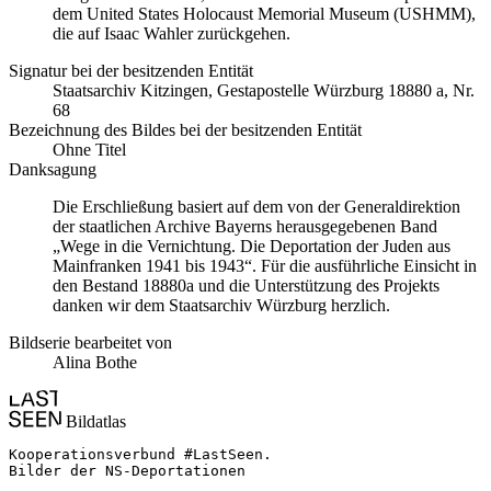
dem United States Holocaust Memorial Museum
(USHMM),
die auf Isaac Wahler zurückgehen.
Signatur bei der besitzenden Entität
Staats­ar­chiv Kit­zin­gen, Ge­sta­po­stel­le Würz­burg 18880 a, Nr.
68
Bezeichnung des Bildes bei der besitzenden Entität
Ohne Titel
Danksagung
Die Erschließung basiert auf dem von der Generaldirektion
der staatlichen Archive Bayerns herausgegebenen Band
„Wege in die Vernichtung. Die Deportation der Juden aus
Mainfranken 1941 bis 1943“. Für die ausführliche Einsicht in
den Bestand 18880a und die Unterstützung des Projekts
danken wir dem Staatsarchiv Würzburg herzlich.
Bildserie bearbeitet von
Alina Bothe
Bildatlas
Kooperationsverbund #LastSeen.

Bilder der NS-Deportationen
