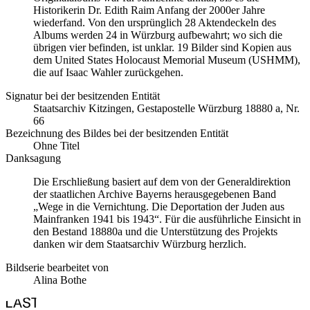
Historikerin Dr. Edith Raim Anfang der 2000er Jahre
wiederfand. Von den ursprünglich 28 Aktendeckeln des
Albums werden 24 in Würzburg aufbewahrt; wo sich die
übrigen vier befinden, ist unklar. 19 Bilder sind Kopien aus
dem United States Holocaust Memorial Museum
(USHMM),
die auf Isaac Wahler zurückgehen.
Signatur bei der besitzenden Entität
Staats­ar­chiv Kit­zin­gen, Ge­sta­po­stel­le Würz­burg 18880 a, Nr.
66
Bezeichnung des Bildes bei der besitzenden Entität
Ohne Titel
Danksagung
Die Erschließung basiert auf dem von der Generaldirektion
der staatlichen Archive Bayerns herausgegebenen Band
„Wege in die Vernichtung. Die Deportation der Juden aus
Mainfranken 1941 bis 1943“. Für die ausführliche Einsicht in
den Bestand 18880a und die Unterstützung des Projekts
danken wir dem Staatsarchiv Würzburg herzlich.
Bildserie bearbeitet von
Alina Bothe