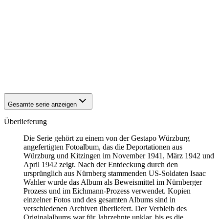
1941
Würzburg
1941
Würzburg
1941
Würzburg
1941
Würzburg
1941
Würzburg
1941
Würzburg
1941
Würzburg
1941
Würzburg
1941
Würzburg
Gesamte serie anzeigen
Überlieferung
Die Serie gehört zu einem von der Gestapo Würzburg
angefertigten Fotoalbum, das die Deportationen aus
Würzburg und Kitzingen im November 1941, März 1942 und
April 1942 zeigt. Nach der Entdeckung durch den
ursprünglich aus Nürnberg stammenden US-Soldaten Isaac
Wahler wurde das Album als Beweismittel im Nürnberger
Prozess und im Eichmann-Prozess verwendet. Kopien
einzelner Fotos und des gesamten Albums sind in
verschiedenen Archiven überliefert. Der Verbleib des
Originalalbums war für Jahrzehnte unklar, bis es die