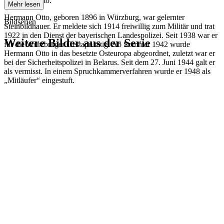
Hermann Otto.
Mehr lesen
Hermann Otto, geboren 1896 in Würzburg, war gelernter
Bildserien
Steinbildhauer. Er meldete sich 1914 freiwillig zum Militär und trat
1922 in den Dienst der bayerischen Landespolizei. Seit 1938 war er
Weitere Bilder aus der Serie
für die Würzburger Gestapo tätig. Ab Sommer 1942 wurde
Hermann Otto in das besetzte Osteuropa abgeordnet, zuletzt war er
bei der Sicherheitspolizei in Belarus. Seit dem 27. Juni 1944 galt er
1941
Würzburg
als vermisst. In einem Spruchkammerverfahren wurde er 1948 als
1941
Würzburg
„Mitläufer“ eingestuft.
1941
Würzburg
1941
Würzburg
1941
Würzburg
1941
Würzburg
1941
Würzburg
1941
Würzburg
1941
Würzburg
1941
Würzburg
1941
Würzburg
1941
Würzburg
1941
Würzburg
1941
Würzburg
1941
Würzburg
1941
Würzburg
1941
Würzburg
1941
Würzburg