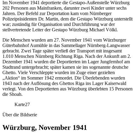
Im November 1941 deportierte die Gestapo-Außenstelle Würzburg
202 Personen aus Mainfranken, darunter zwei Kinder unter sechs
Jahren. Der Befehl zur Deportation kam vom Nürnberger
Polizeipräsidenten Dr. Martin, dem die Gestapo Würzburg unterstellt
war; zuständig für Organisation und Durchführung war der
stellvertretende Leiter der Gestapo Würzburg Michael Völkl.
Die Menschen wurden am 27. November 1941 vom Würzburger
Güterbahnhof Aumühle in das Sammellager Nürnberg-Langwasser
gebracht. Zwei Tage später verließ der Transport mit insgesamt
1.010 Menschen Nürnberg Richtung Riga. Nach der Ankunft am 2.
Dezember 1941 wurden die Deportierten im Lager Jungfernhof am
Stadtrand untergebracht; später kamen sie ins sogenannte deutsche
Ghetto. Viele Verschleppte wurden im Zuge einer gezielten
„Aktion“ im Sommer 1942 ermordet. Die Überlebenden wurden
1943 nach der Auflösung des Ghettos Riga ins Lager Kaiserwald
verlegt. Von den Deportierten aus Würzburg überlebten 15 Personen
die Shoah.
Karte
27
Über die Bildserie
Würzburg, November 1941