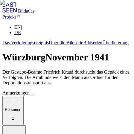
Bildatlas
Projekt
EN
|
DE
Das Verfolgungsereignis
Über die Bildserie
Bildserien
Überlieferung
Würzburg
November 1941
Der Gestapo-Beamte Friedrich Krauß durchsucht das Gepäck eines
Verfolgten. Die Armbinde weist den Mann als Ordner für den
Deportationstransport aus.
Anmerkungen
Personen
1