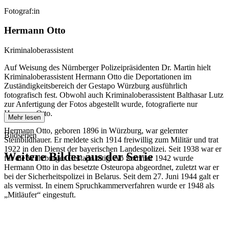
Fotograf:in
Hermann Otto
Kriminaloberassistent
Auf Weisung des Nürnberger Polizeipräsidenten Dr. Martin hielt
Kriminaloberassistent Hermann Otto die Deportationen im
Zuständigkeitsbereich der Gestapo Würzburg ausführlich
fotografisch fest. Obwohl auch Kriminaloberassistent Balthasar Lutz
zur Anfertigung der Fotos abgestellt wurde, fotografierte nur
Hermann Otto.
Mehr lesen
Hermann Otto, geboren 1896 in Würzburg, war gelernter
Bildserien
Steinbildhauer. Er meldete sich 1914 freiwillig zum Militär und trat
1922 in den Dienst der bayerischen Landespolizei. Seit 1938 war er
Weitere Bilder aus der Serie
für die Würzburger Gestapo tätig. Ab Sommer 1942 wurde
Hermann Otto in das besetzte Osteuropa abgeordnet, zuletzt war er
bei der Sicherheitspolizei in Belarus. Seit dem 27. Juni 1944 galt er
1941
Würzburg
als vermisst. In einem Spruchkammerverfahren wurde er 1948 als
1941
Würzburg
„Mitläufer“ eingestuft.
1941
Würzburg
1941
Würzburg
1941
Würzburg
1941
Würzburg