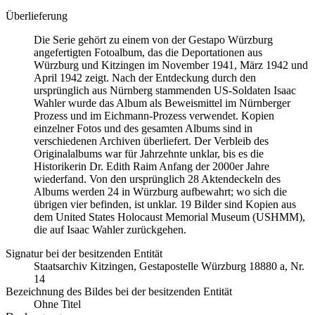
Überlieferung
Die Serie gehört zu einem von der Gestapo Würzburg
angefertigten Fotoalbum, das die Deportationen aus
Würzburg und Kitzingen im November 1941, März 1942 und
April 1942 zeigt. Nach der Entdeckung durch den
ursprünglich aus Nürnberg stammenden US-Soldaten Isaac
Wahler wurde das Album als Beweismittel im Nürnberger
Prozess und im Eichmann-Prozess verwendet. Kopien
einzelner Fotos und des gesamten Albums sind in
verschiedenen Archiven überliefert. Der Verbleib des
Originalalbums war für Jahrzehnte unklar, bis es die
Historikerin Dr. Edith Raim Anfang der 2000er Jahre
wiederfand. Von den ursprünglich 28 Aktendeckeln des
Albums werden 24 in Würzburg aufbewahrt; wo sich die
übrigen vier befinden, ist unklar. 19 Bilder sind Kopien aus
dem United States Holocaust Memorial Museum
(USHMM),
die auf Isaac Wahler zurückgehen.
Signatur bei der besitzenden Entität
Staats­ar­chiv Kit­zin­gen, Ge­sta­po­stel­le Würz­burg 18880 a, Nr.
14
Bezeichnung des Bildes bei der besitzenden Entität
Ohne Titel