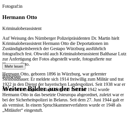
Fotograf:in
Hermann Otto
Kriminaloberassistent
Auf Weisung des Nürnberger Polizeipräsidenten Dr. Martin hielt
Kriminaloberassistent Hermann Otto die Deportationen im
Zuständigkeitsbereich der Gestapo Würzburg ausführlich
fotografisch fest. Obwohl auch Kriminaloberassistent Balthasar Lutz
zur Anfertigung der Fotos abgestellt wurde, fotografierte nur
Hermann Otto.
Mehr lesen
Hermann Otto, geboren 1896 in Würzburg, war gelernter
Bildserien
Steinbildhauer. Er meldete sich 1914 freiwillig zum Militär und trat
1922 in den Dienst der bayerischen Landespolizei. Seit 1938 war er
Weitere Bilder aus der Serie
für die Würzburger Gestapo tätig. Ab Sommer 1942 wurde
Hermann Otto in das besetzte Osteuropa abgeordnet, zuletzt war er
bei der Sicherheitspolizei in Belarus. Seit dem 27. Juni 1944 galt er
1941
Würzburg
als vermisst. In einem Spruchkammerverfahren wurde er 1948 als
1941
Würzburg
„Mitläufer“ eingestuft.
1941
Würzburg
1941
Würzburg
1941
Würzburg
1941
Würzburg