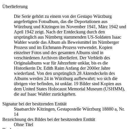
Überlieferung
Die Serie gehört zu einem von der Gestapo Würzburg
angefertigten Fotoalbum, das die Deportationen aus
Würzburg und Kitzingen im November 1941, März 1942 und
April 1942 zeigt. Nach der Entdeckung durch den
ursprünglich aus Nürnberg stammenden US-Soldaten Isaac
Wahler wurde das Album als Beweismittel im Nürnberger
Prozess und im Eichmann-Prozess verwendet. Kopien
einzelner Fotos und des gesamten Albums sind in
verschiedenen Archiven überliefert. Der Verbleib des
Originalalbums war für Jahrzehnte unklar, bis es die
Historikerin Dr. Edith Raim Anfang der 2000er Jahre
wiederfand. Von den ursprünglich 28 Aktendeckeln des
Albums werden 24 in Würzburg aufbewahrt; wo sich die
übrigen vier befinden, ist unklar. 19 Bilder sind Kopien aus
dem United States Holocaust Memorial Museum
(USHMM),
die auf Isaac Wahler zurückgehen.
Signatur bei der besitzenden Entität
Staats­ar­chiv Kit­zin­gen, Ge­sta­po­stel­le Würz­burg 18880 a, Nr.
14
Bezeichnung des Bildes bei der besitzenden Entität
Ohne Titel