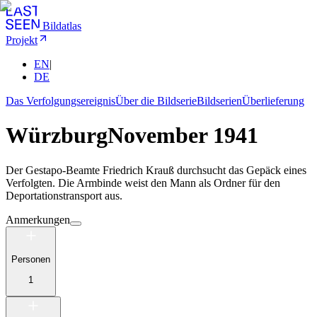
Bildatlas
Projekt
EN
|
DE
Das Verfolgungsereignis
Über die Bildserie
Bildserien
Überlieferung
Würzburg
November 1941
Der Gestapo-Beamte Friedrich Krauß durchsucht das Gepäck eines
Verfolgten. Die Armbinde weist den Mann als Ordner für den
Deportationstransport aus.
Anmerkungen
Personen
1