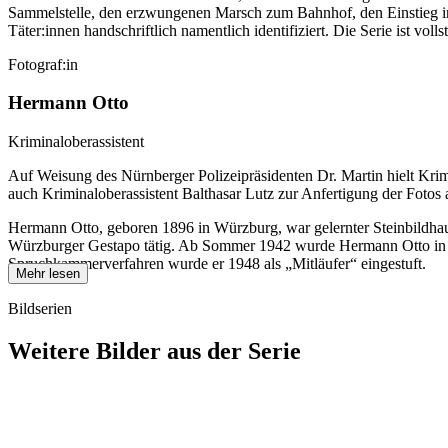
Sammelstelle, den erzwungenen Marsch zum Bahnhof, den Einstieg in
Täter:innen handschriftlich namentlich identifiziert. Die Serie ist 
Fotograf:in
Hermann Otto
Kriminaloberassistent
Auf Weisung des Nürnberger Polizeipräsidenten Dr. Martin hielt Kri
auch Kriminaloberassistent Balthasar Lutz zur Anfertigung der Fotos 
Hermann Otto, geboren 1896 in Würzburg, war gelernter Steinbildhauer
Würzburger Gestapo tätig. Ab Sommer 1942 wurde Hermann Otto in das b
Spruchkammerverfahren wurde er 1948 als „Mitläufer“ eingestuft.
Mehr lesen
Bildserien
Weitere Bilder aus der Serie
1941
Würzburg
1941
Würzburg
1941
Würzburg
1941
Würzburg