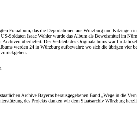
igten Fotoalbum, das die Deportationen aus Würzburg und Kitzingen 
 US-Soldaten Isaac Wahler wurde das Album als Beweismittel im Nür
Archiven überliefert. Der Verbleib des Originalalbums war für Jahrzeh
lbums werden 24 in Würzburg aufbewahrt; wo sich die übrigen vier befi
 zurückgehen.
4
r staatlichen Archive Bayerns herausgegebenen Band „Wege in die Vern
nterstützung des Projekts danken wir dem Staatsarchiv Würzburg herzli