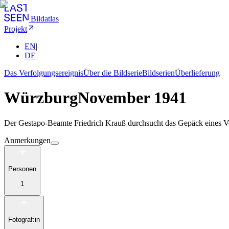
Bildatlas
Projekt
EN
|
DE
Das Verfolgungsereignis
Über die Bildserie
Bildserien
Überlieferung
Würzburg
November 1941
Der Gestapo-Beamte Friedrich Krauß durchsucht das Gepäck eines Ver
Anmerkungen
Personen
1
Fotograf:in