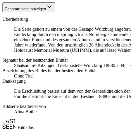
Gesamte serie anzeigen
Überlieferung
Die Serie gehört zu einem von der Gestapo Würzburg angefert
Entdeckung durch den ursprünglich aus Nürnberg stammenden
einzelner Fotos und des gesamten Albums sind in verschiedenen 
Jahre wiederfand. Von den ursprünglich 28 Aktendeckeln des A
Holocaust Memorial Museum
(USHMM), die auf Isaac Wahler
Signatur bei der besitzenden Entität
Staats­ar­chiv Kit­zin­gen, Ge­sta­po­stel­le Würz­burg 18880 a, Nr. 1
Bezeichnung des Bildes bei der besitzenden Entität
Ohne Titel
Danksagung
Die Erschließung basiert auf dem von der Generaldirektion de
Für die ausführliche Einsicht in den Bestand 18880a und die U
Bildserie bearbeitet von
Alina Bothe
Bildatlas