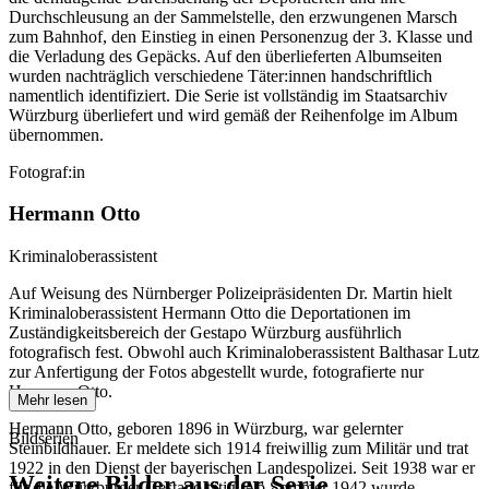
Durchschleusung an der Sammelstelle, den erzwungenen Marsch
zum Bahnhof, den Einstieg in einen Personenzug der 3. Klasse und
die Verladung des Gepäcks. Auf den überlieferten Albumseiten
wurden nachträglich verschiedene Täter:innen handschriftlich
namentlich identifiziert. Die Serie ist vollständig im Staatsarchiv
Würzburg überliefert und wird gemäß der Reihenfolge im Album
übernommen.
Fotograf:in
Hermann Otto
Kriminaloberassistent
Auf Weisung des Nürnberger Polizeipräsidenten Dr. Martin hielt
Kriminaloberassistent Hermann Otto die Deportationen im
Zuständigkeitsbereich der Gestapo Würzburg ausführlich
fotografisch fest. Obwohl auch Kriminaloberassistent Balthasar Lutz
zur Anfertigung der Fotos abgestellt wurde, fotografierte nur
Hermann Otto.
Mehr lesen
Hermann Otto, geboren 1896 in Würzburg, war gelernter
Bildserien
Steinbildhauer. Er meldete sich 1914 freiwillig zum Militär und trat
1922 in den Dienst der bayerischen Landespolizei. Seit 1938 war er
Weitere Bilder aus der Serie
für die Würzburger Gestapo tätig. Ab Sommer 1942 wurde