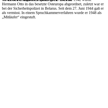
Hermann Otto in das besetzte Osteuropa abgeordnet, zuletzt war er
bei der Sicherheitspolizei in Belarus. Seit dem 27. Juni 1944 galt er
1941
Würzburg
als vermisst. In einem Spruchkammerverfahren wurde er 1948 als
1941
Würzburg
„Mitläufer“ eingestuft.
1941
Würzburg
1941
Würzburg
1941
Würzburg
1941
Würzburg
1941
Würzburg
1941
Würzburg
1941
Würzburg
1941
Würzburg
1941
Würzburg
1941
Würzburg
1941
Würzburg
1941
Würzburg
1941
Würzburg
1941
Würzburg
1941
Würzburg
1941
Würzburg
1941
Würzburg
1941
Würzburg
1941
Würzburg
1941
Würzburg
1941
Würzburg