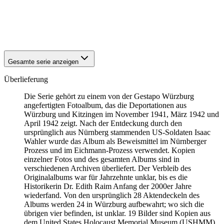
1941
Würzburg
1941
Würzburg
1941
Würzburg
1941
Würzburg
Gesamte serie anzeigen
Überlieferung
Die Serie gehört zu einem von der Gestapo Würzburg
angefertigten Fotoalbum, das die Deportationen aus
Würzburg und Kitzingen im November 1941, März 1942 und
April 1942 zeigt. Nach der Entdeckung durch den
ursprünglich aus Nürnberg stammenden US-Soldaten Isaac
Wahler wurde das Album als Beweismittel im Nürnberger
Prozess und im Eichmann-Prozess verwendet. Kopien
einzelner Fotos und des gesamten Albums sind in
verschiedenen Archiven überliefert. Der Verbleib des
Originalalbums war für Jahrzehnte unklar, bis es die
Historikerin Dr. Edith Raim Anfang der 2000er Jahre
wiederfand. Von den ursprünglich 28 Aktendeckeln des
Albums werden 24 in Würzburg aufbewahrt; wo sich die
übrigen vier befinden, ist unklar. 19 Bilder sind Kopien aus
dem United States Holocaust Memorial Museum
(USHMM),