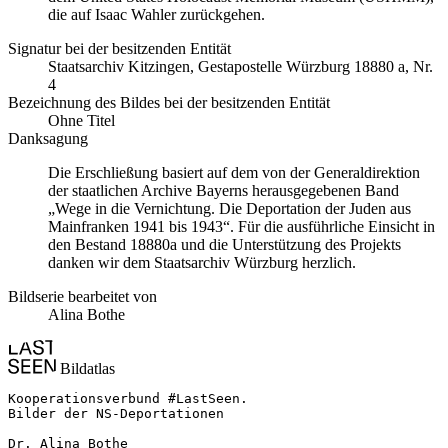
die auf Isaac Wahler zurückgehen.
Signatur bei der besitzenden Entität
Staats­ar­chiv Kit­zin­gen, Ge­sta­po­stel­le Würz­burg 18880 a, Nr.
4
Bezeichnung des Bildes bei der besitzenden Entität
Ohne Titel
Danksagung
Die Erschließung basiert auf dem von der Generaldirektion
der staatlichen Archive Bayerns herausgegebenen Band
„Wege in die Vernichtung. Die Deportation der Juden aus
Mainfranken 1941 bis 1943“. Für die ausführliche Einsicht in
den Bestand 18880a und die Unterstützung des Projekts
danken wir dem Staatsarchiv Würzburg herzlich.
Bildserie bearbeitet von
Alina Bothe
Bildatlas
Kooperationsverbund #LastSeen.

Bilder der NS-Deportationen

Dr. Alina Bothe
