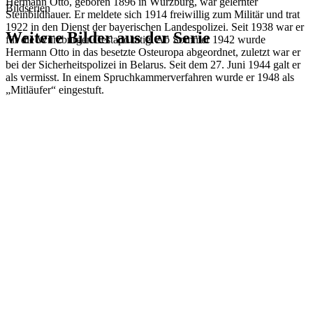
Hermann Otto, geboren 1896 in Würzburg, war gelernter
Bildserien
Steinbildhauer. Er meldete sich 1914 freiwillig zum Militär und trat
1922 in den Dienst der bayerischen Landespolizei. Seit 1938 war er
Weitere Bilder aus der Serie
für die Würzburger Gestapo tätig. Ab Sommer 1942 wurde
Hermann Otto in das besetzte Osteuropa abgeordnet, zuletzt war er
bei der Sicherheitspolizei in Belarus. Seit dem 27. Juni 1944 galt er
1941
Würzburg
als vermisst. In einem Spruchkammerverfahren wurde er 1948 als
1941
Würzburg
„Mitläufer“ eingestuft.
1941
Würzburg
1941
Würzburg
1941
Würzburg
1941
Würzburg
1941
Würzburg
1941
Würzburg
1941
Würzburg
1941
Würzburg
1941
Würzburg
1941
Würzburg
1941
Würzburg
1941
Würzburg
1941
Würzburg
1941
Würzburg
1941
Würzburg
1941
Würzburg
1941
Würzburg
1941
Würzburg