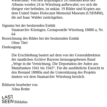
wiederfand. Von den ursprünglich 28 Aktendeckeln des
Albums werden 24 in Würzburg aufbewahrt; wo sich die
übrigen vier befinden, ist unklar. 19 Bilder sind Kopien aus
dem United States Holocaust Memorial Museum
(USHMM),
die auf Isaac Wahler zurückgehen.
Signatur bei der besitzenden Entität
Staats­ar­chiv Kit­zin­gen, Ge­sta­po­stel­le Würz­burg 18880 a, Nr.
64
Bezeichnung des Bildes bei der besitzenden Entität
Ohne Titel
Danksagung
Die Erschließung basiert auf dem von der Generaldirektion
der staatlichen Archive Bayerns herausgegebenen Band
„Wege in die Vernichtung. Die Deportation der Juden aus
Mainfranken 1941 bis 1943“. Für die ausführliche Einsicht in
den Bestand 18880a und die Unterstützung des Projekts
danken wir dem Staatsarchiv Würzburg herzlich.
Bildserie bearbeitet von
Alina Bothe
Bildatlas