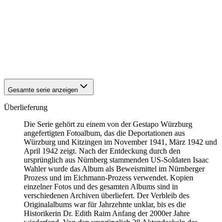
1941
Würzburg
1941
Würzburg
1941
Würzburg
1941
Würzburg
1941
Würzburg
1941
Würzburg
1941
Würzburg
Gesamte serie anzeigen
Überlieferung
Die Serie gehört zu einem von der Gestapo Würzburg
angefertigten Fotoalbum, das die Deportationen aus
Würzburg und Kitzingen im November 1941, März 1942 und
April 1942 zeigt. Nach der Entdeckung durch den
ursprünglich aus Nürnberg stammenden US-Soldaten Isaac
Wahler wurde das Album als Beweismittel im Nürnberger
Prozess und im Eichmann-Prozess verwendet. Kopien
einzelner Fotos und des gesamten Albums sind in
verschiedenen Archiven überliefert. Der Verbleib des
Originalalbums war für Jahrzehnte unklar, bis es die
Historikerin Dr. Edith Raim Anfang der 2000er Jahre