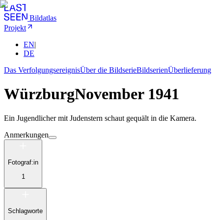
Bildatlas
Projekt
EN
|
DE
Das Verfolgungsereignis
Über die Bildserie
Bildserien
Überlieferung
Würzburg
November 1941
Ein Jugendlicher mit Judenstern schaut gequält in die Kamera.
Anmerkungen
Fotograf:in
1
Schlagworte