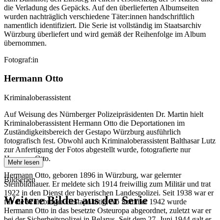
die Verladung des Gepäcks. Auf den überlieferten Albumseiten
wurden nachträglich verschiedene Täter:innen handschriftlich
namentlich identifiziert. Die Serie ist vollständig im Staatsarchiv
Würzburg überliefert und wird gemäß der Reihenfolge im Album
übernommen.
Fotograf:in
Hermann Otto
Kriminaloberassistent
Auf Weisung des Nürnberger Polizeipräsidenten Dr. Martin hielt
Kriminaloberassistent Hermann Otto die Deportationen im
Zuständigkeitsbereich der Gestapo Würzburg ausführlich
fotografisch fest. Obwohl auch Kriminaloberassistent Balthasar Lutz
zur Anfertigung der Fotos abgestellt wurde, fotografierte nur
Hermann Otto.
Mehr lesen
Hermann Otto, geboren 1896 in Würzburg, war gelernter
Bildserien
Steinbildhauer. Er meldete sich 1914 freiwillig zum Militär und trat
1922 in den Dienst der bayerischen Landespolizei. Seit 1938 war er
Weitere Bilder aus der Serie
für die Würzburger Gestapo tätig. Ab Sommer 1942 wurde
Hermann Otto in das besetzte Osteuropa abgeordnet, zuletzt war er
bei der Sicherheitspolizei in Belarus. Seit dem 27. Juni 1944 galt er