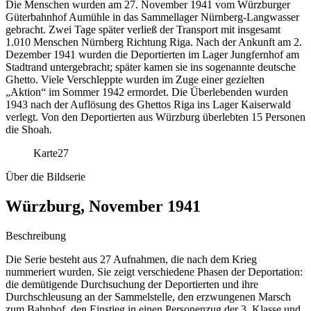
Die Menschen wurden am 27. November 1941 vom Würzburger
Güterbahnhof Aumühle in das Sammellager Nürnberg-Langwasser
gebracht. Zwei Tage später verließ der Transport mit insgesamt
1.010 Menschen Nürnberg Richtung Riga. Nach der Ankunft am 2.
Dezember 1941 wurden die Deportierten im Lager Jungfernhof am
Stadtrand untergebracht; später kamen sie ins sogenannte deutsche
Ghetto. Viele Verschleppte wurden im Zuge einer gezielten
„Aktion“ im Sommer 1942 ermordet. Die Überlebenden wurden
1943 nach der Auflösung des Ghettos Riga ins Lager Kaiserwald
verlegt. Von den Deportierten aus Würzburg überlebten 15 Personen
die Shoah.
Karte
27
Über die Bildserie
Würzburg, November 1941
Beschreibung
Die Serie besteht aus 27 Aufnahmen, die nach dem Krieg
nummeriert wurden. Sie zeigt verschiedene Phasen der Deportation:
die demütigende Durchsuchung der Deportierten und ihre
Durchschleusung an der Sammelstelle, den erzwungenen Marsch
zum Bahnhof, den Einstieg in einen Personenzug der 3. Klasse und