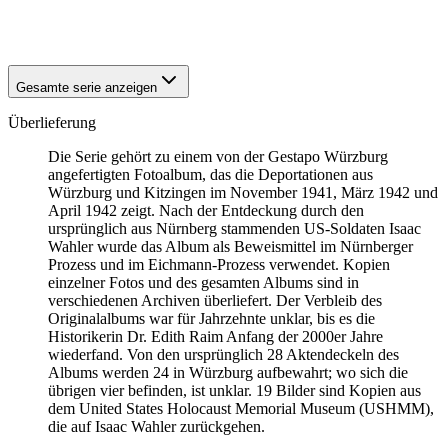
1941
Würzburg
1941
Würzburg
Gesamte serie anzeigen
Überlieferung
Die Serie gehört zu einem von der Gestapo Würzburg
angefertigten Fotoalbum, das die Deportationen aus
Würzburg und Kitzingen im November 1941, März 1942 und
April 1942 zeigt. Nach der Entdeckung durch den
ursprünglich aus Nürnberg stammenden US-Soldaten Isaac
Wahler wurde das Album als Beweismittel im Nürnberger
Prozess und im Eichmann-Prozess verwendet. Kopien
einzelner Fotos und des gesamten Albums sind in
verschiedenen Archiven überliefert. Der Verbleib des
Originalalbums war für Jahrzehnte unklar, bis es die
Historikerin Dr. Edith Raim Anfang der 2000er Jahre
wiederfand. Von den ursprünglich 28 Aktendeckeln des
Albums werden 24 in Würzburg aufbewahrt; wo sich die
übrigen vier befinden, ist unklar. 19 Bilder sind Kopien aus
dem United States Holocaust Memorial Museum
(USHMM),
die auf Isaac Wahler zurückgehen.