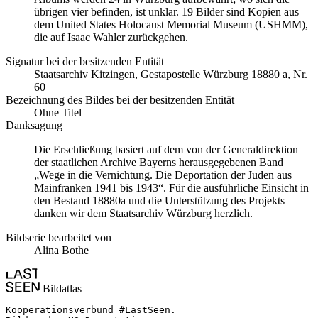
übrigen vier befinden, ist unklar. 19 Bilder sind Kopien aus
dem United States Holocaust Memorial Museum
(USHMM),
die auf Isaac Wahler zurückgehen.
Signatur bei der besitzenden Entität
Staats­ar­chiv Kit­zin­gen, Ge­sta­po­stel­le Würz­burg 18880 a, Nr.
60
Bezeichnung des Bildes bei der besitzenden Entität
Ohne Titel
Danksagung
Die Erschließung basiert auf dem von der Generaldirektion
der staatlichen Archive Bayerns herausgegebenen Band
„Wege in die Vernichtung. Die Deportation der Juden aus
Mainfranken 1941 bis 1943“. Für die ausführliche Einsicht in
den Bestand 18880a und die Unterstützung des Projekts
danken wir dem Staatsarchiv Würzburg herzlich.
Bildserie bearbeitet von
Alina Bothe
Bildatlas
Kooperationsverbund #LastSeen.
