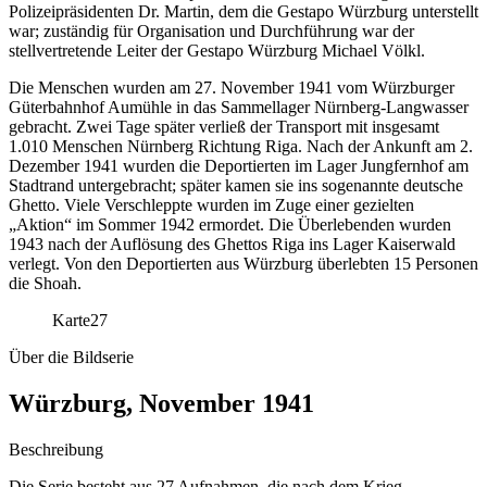
Polizeipräsidenten Dr. Martin, dem die Gestapo Würzburg unterstellt
war; zuständig für Organisation und Durchführung war der
stellvertretende Leiter der Gestapo Würzburg Michael Völkl.
Die Menschen wurden am 27. November 1941 vom Würzburger
Güterbahnhof Aumühle in das Sammellager Nürnberg-Langwasser
gebracht. Zwei Tage später verließ der Transport mit insgesamt
1.010 Menschen Nürnberg Richtung Riga. Nach der Ankunft am 2.
Dezember 1941 wurden die Deportierten im Lager Jungfernhof am
Stadtrand untergebracht; später kamen sie ins sogenannte deutsche
Ghetto. Viele Verschleppte wurden im Zuge einer gezielten
„Aktion“ im Sommer 1942 ermordet. Die Überlebenden wurden
1943 nach der Auflösung des Ghettos Riga ins Lager Kaiserwald
verlegt. Von den Deportierten aus Würzburg überlebten 15 Personen
die Shoah.
Karte
27
Über die Bildserie
Würzburg, November 1941
Beschreibung
Die Serie besteht aus 27 Aufnahmen, die nach dem Krieg