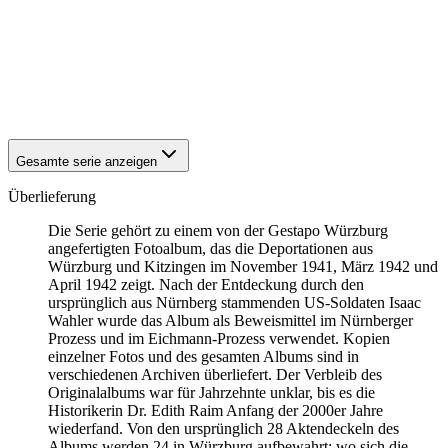
1941
Würzburg
1941
Würzburg
1941
Würzburg
1941
Würzburg
1941
Würzburg
1941
Würzburg
Gesamte serie anzeigen
Überlieferung
Die Serie gehört zu einem von der Gestapo Würzburg
angefertigten Fotoalbum, das die Deportationen aus
Würzburg und Kitzingen im November 1941, März 1942 und
April 1942 zeigt. Nach der Entdeckung durch den
ursprünglich aus Nürnberg stammenden US-Soldaten Isaac
Wahler wurde das Album als Beweismittel im Nürnberger
Prozess und im Eichmann-Prozess verwendet. Kopien
einzelner Fotos und des gesamten Albums sind in
verschiedenen Archiven überliefert. Der Verbleib des
Originalalbums war für Jahrzehnte unklar, bis es die
Historikerin Dr. Edith Raim Anfang der 2000er Jahre
wiederfand. Von den ursprünglich 28 Aktendeckeln des
Albums werden 24 in Würzburg aufbewahrt; wo sich die