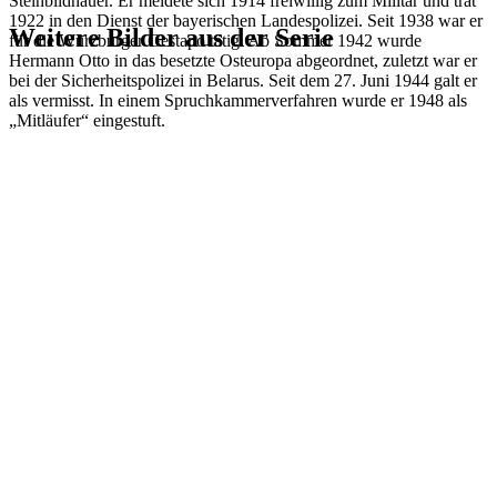
Steinbildhauer. Er meldete sich 1914 freiwillig zum Militär und trat
1922 in den Dienst der bayerischen Landespolizei. Seit 1938 war er
Weitere Bilder aus der Serie
für die Würzburger Gestapo tätig. Ab Sommer 1942 wurde
Hermann Otto in das besetzte Osteuropa abgeordnet, zuletzt war er
bei der Sicherheitspolizei in Belarus. Seit dem 27. Juni 1944 galt er
1941
Würzburg
als vermisst. In einem Spruchkammerverfahren wurde er 1948 als
1941
Würzburg
„Mitläufer“ eingestuft.
1941
Würzburg
1941
Würzburg
1941
Würzburg
1941
Würzburg
1941
Würzburg
1941
Würzburg
1941
Würzburg
1941
Würzburg
1941
Würzburg
1941
Würzburg
1941
Würzburg
1941
Würzburg
1941
Würzburg
1941
Würzburg
1941
Würzburg
1941
Würzburg
1941
Würzburg
1941
Würzburg
1941
Würzburg