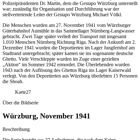
Polizeipräsidenten Dr. Martin, dem die Gestapo Würzburg unterstellt
war; zuständig für Organisation und Durchführung war der
stellvertretende Leiter der Gestapo Würzburg Michael Völkl.
Die Menschen wurden am 27. November 1941 vom Würzburger
Güterbahnhof Aumühle in das Sammellager Nürnberg-Langwasser
gebracht. Zwei Tage später verließ der Transport mit insgesamt
1.010 Menschen Nürnberg Richtung Riga. Nach der Ankunft am 2.
Dezember 1941 wurden die Deportierten im Lager Jungfernhof am
Stadtrand untergebracht; später kamen sie ins sogenannte deutsche
Ghetto. Viele Verschleppte wurden im Zuge einer gezielten
„Aktion“ im Sommer 1942 ermordet. Die Überlebenden wurden
1943 nach der Auflösung des Ghettos Riga ins Lager Kaiserwald
verlegt. Von den Deportierten aus Würzburg überlebten 15 Personen
die Shoah.
Karte
27
Über die Bildserie
Würzburg, November 1941
Beschreibung
Die Serie besteht aus 27 Aufnahmen, die nach dem Krieg