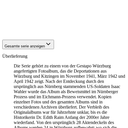
1941
Würzburg
1941
Würzburg
1941
Würzburg
1941
Würzburg
1941
Würzburg
1941
Würzburg
Gesamte serie anzeigen
Überlieferung
Die Serie gehört zu einem von der Gestapo Würzburg
angefertigten Fotoalbum, das die Deportationen aus
Würzburg und Kitzingen im November 1941, März 1942 und
April 1942 zeigt. Nach der Entdeckung durch den
ursprünglich aus Nürnberg stammenden US-Soldaten Isaac
Wahler wurde das Album als Beweismittel im Nürnberger
Prozess und im Eichmann-Prozess verwendet. Kopien
einzelner Fotos und des gesamten Albums sind in
verschiedenen Archiven überliefert. Der Verbleib des
Originalalbums war für Jahrzehnte unklar, bis es die
Historikerin Dr. Edith Raim Anfang der 2000er Jahre
wiederfand. Von den ursprünglich 28 Aktendeckeln des
Albums werden 24 in Würzburg aufbewahrt; wo sich die