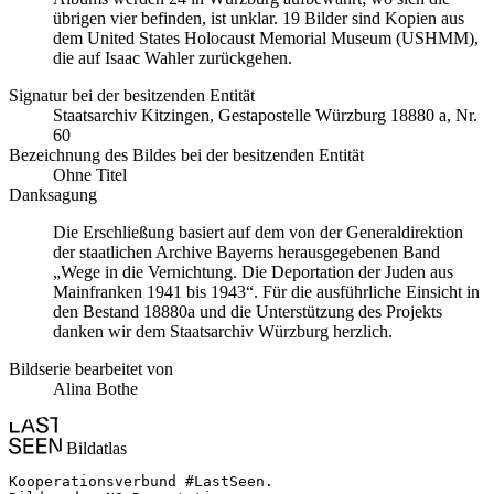
übrigen vier befinden, ist unklar. 19 Bilder sind Kopien aus
dem United States Holocaust Memorial Museum
(USHMM),
die auf Isaac Wahler zurückgehen.
Signatur bei der besitzenden Entität
Staats­ar­chiv Kit­zin­gen, Ge­sta­po­stel­le Würz­burg 18880 a, Nr.
60
Bezeichnung des Bildes bei der besitzenden Entität
Ohne Titel
Danksagung
Die Erschließung basiert auf dem von der Generaldirektion
der staatlichen Archive Bayerns herausgegebenen Band
„Wege in die Vernichtung. Die Deportation der Juden aus
Mainfranken 1941 bis 1943“. Für die ausführliche Einsicht in
den Bestand 18880a und die Unterstützung des Projekts
danken wir dem Staatsarchiv Würzburg herzlich.
Bildserie bearbeitet von
Alina Bothe
Bildatlas
Kooperationsverbund #LastSeen.
