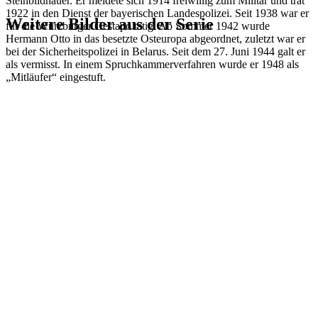
Steinbildhauer. Er meldete sich 1914 freiwillig zum Militär und trat
1922 in den Dienst der bayerischen Landespolizei. Seit 1938 war er
Weitere Bilder aus der Serie
für die Würzburger Gestapo tätig. Ab Sommer 1942 wurde
Hermann Otto in das besetzte Osteuropa abgeordnet, zuletzt war er
bei der Sicherheitspolizei in Belarus. Seit dem 27. Juni 1944 galt er
1941
Würzburg
als vermisst. In einem Spruchkammerverfahren wurde er 1948 als
1941
Würzburg
„Mitläufer“ eingestuft.
1941
Würzburg
1941
Würzburg
1941
Würzburg
1941
Würzburg
1941
Würzburg
1941
Würzburg
1941
Würzburg
1941
Würzburg
1941
Würzburg
1941
Würzburg
1941
Würzburg
1941
Würzburg
1941
Würzburg
1941
Würzburg
1941
Würzburg
1941
Würzburg
1941
Würzburg
1941
Würzburg
1941
Würzburg