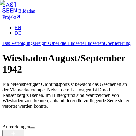
Bildatlas
Projekt
EN
|
DE
Das Verfolgungsereignis
Über die Bildserie
Bildserien
Überlieferung
Wiesbaden
August/September
1942
Ein befehlsbefugter Ordnungspolizist bewacht das Geschehen an
der Viehverladerampe. Neben dem Lastwagen ist David
Ransenberg zu sehen. Im Hintergrund sind Wahrzeichen von
Wiesbaden zu erkennen, anhand derer die vorliegende Serie sicher
verortet werden konnte.
Anmerkungen