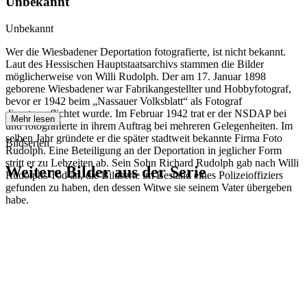
Unbekannt
Unbekannt
Wer die Wiesbadener Deportation fotografierte, ist nicht bekannt.
Laut des Hessischen Hauptstaatsarchivs stammen die Bilder
möglicherweise von Willi Rudolph. Der am 17. Januar 1898
geborene Wiesbadener war Fabrikangestellter und Hobbyfotograf,
bevor er 1942 beim „Nassauer Volksblatt“ als Fotograf
dienstverpflichtet wurde. Im Februar 1942 trat er der NSDAP bei
Mehr lesen
und fotografierte in ihrem Auftrag bei mehreren Gelegenheiten. Im
selben Jahr gründete er die später stadtweit bekannte Firma Foto
Bildserien
Rudolph. Eine Beteiligung an der Deportation in jeglicher Form
stritt er zu Lebzeiten ab. Sein Sohn Richard Rudolph gab nach Willi
Weitere Bilder aus der Serie
Rudolphs Tod an, die Bildserie im Bestand eines Polizeioffiziers
gefunden zu haben, den dessen Witwe sie seinem Vater übergeben
habe.
1942
Wiesbaden
1942
Wiesbaden
1942
Wiesbaden
1942
Wiesbaden
1942
Wiesbaden
1942
Wiesbaden
1942
Wiesbaden
1942
Wiesbaden
1942
Wiesbaden