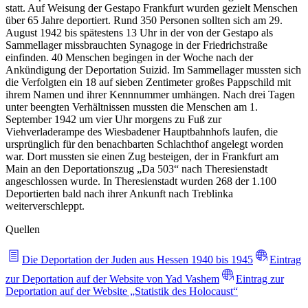
statt. Auf Weisung der Gestapo Frankfurt wurden gezielt Menschen
über 65 Jahre deportiert. Rund 350 Personen sollten sich am 29.
August 1942 bis spätestens 13 Uhr in der von der Gestapo als
Sammellager missbrauchten Synagoge in der Friedrichstraße
einfinden. 40 Menschen begingen in der Woche nach der
Ankündigung der Deportation Suizid. Im Sammellager mussten sich
die Verfolgten ein 18 auf sieben Zentimeter großes Pappschild mit
ihrem Namen und ihrer Kennnummer umhängen. Nach drei Tagen
unter beengten Verhältnissen mussten die Menschen am 1.
September 1942 um vier Uhr morgens zu Fuß zur
Viehverladerampe des Wiesbadener Hauptbahnhofs laufen, die
ursprünglich für den benachbarten Schlachthof angelegt worden
war. Dort mussten sie einen Zug besteigen, der in Frankfurt am
Main an den Deportationszug „Da 503“ nach Theresienstadt
angeschlossen wurde. In Theresienstadt wurden 268 der 1.100
Deportierten bald nach ihrer Ankunft nach Treblinka
weiterverschleppt.
Quellen
Die Deportation der Juden aus Hessen 1940 bis 1945
Eintrag
zur Deportation auf der Website von Yad Vashem
Eintrag zur
Deportation auf der Website „Statistik des Holocaust“