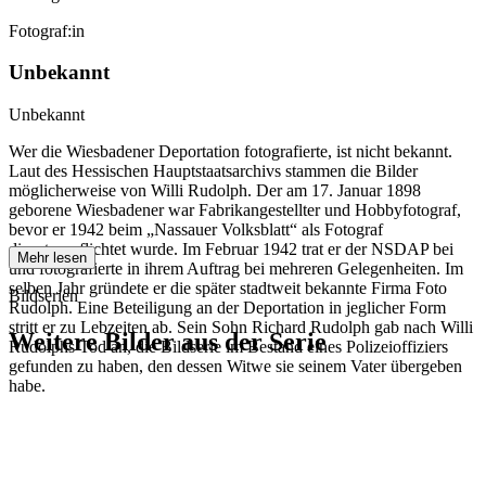
Fotograf:in
Unbekannt
Unbekannt
Wer die Wiesbadener Deportation fotografierte, ist nicht bekannt.
Laut des Hessischen Hauptstaatsarchivs stammen die Bilder
möglicherweise von Willi Rudolph. Der am 17. Januar 1898
geborene Wiesbadener war Fabrikangestellter und Hobbyfotograf,
bevor er 1942 beim „Nassauer Volksblatt“ als Fotograf
dienstverpflichtet wurde. Im Februar 1942 trat er der NSDAP bei
Mehr lesen
und fotografierte in ihrem Auftrag bei mehreren Gelegenheiten. Im
selben Jahr gründete er die später stadtweit bekannte Firma Foto
Bildserien
Rudolph. Eine Beteiligung an der Deportation in jeglicher Form
stritt er zu Lebzeiten ab. Sein Sohn Richard Rudolph gab nach Willi
Weitere Bilder aus der Serie
Rudolphs Tod an, die Bildserie im Bestand eines Polizeioffiziers
gefunden zu haben, den dessen Witwe sie seinem Vater übergeben
habe.
1942
Wiesbaden
1942
Wiesbaden
1942
Wiesbaden
1942
Wiesbaden
1942
Wiesbaden
1942
Wiesbaden