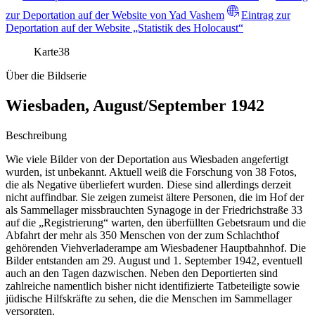
zur Deportation auf der Website von Yad Vashem
Eintrag zur
Deportation auf der Website „Statistik des Holocaust“
Karte
38
Über die Bildserie
Wiesbaden, August/September 1942
Beschreibung
Wie viele Bilder von der Deportation aus Wiesbaden angefertigt
wurden, ist unbekannt. Aktuell weiß die Forschung von 38 Fotos,
die als Negative überliefert wurden. Diese sind allerdings derzeit
nicht auffindbar. Sie zeigen zumeist ältere Personen, die im Hof der
als Sammellager missbrauchten Synagoge in der Friedrichstraße 33
auf die „Registrierung“ warten, den überfüllten Gebetsraum und die
Abfahrt der mehr als 350 Menschen von der zum Schlachthof
gehörenden Viehverladerampe am Wiesbadener Hauptbahnhof. Die
Bilder entstanden am 29. August und 1. September 1942, eventuell
auch an den Tagen dazwischen. Neben den Deportierten sind
zahlreiche namentlich bisher nicht identifizierte Tatbeteiligte sowie
jüdische Hilfskräfte zu sehen, die die Menschen im Sammellager
versorgten.