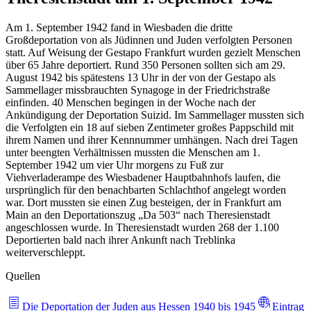
Am 1. September 1942 fand in Wiesbaden die dritte
Großdeportation von als Jüdinnen und Juden verfolgten Personen
statt. Auf Weisung der Gestapo Frankfurt wurden gezielt Menschen
über 65 Jahre deportiert. Rund 350 Personen sollten sich am 29.
August 1942 bis spätestens 13 Uhr in der von der Gestapo als
Sammellager missbrauchten Synagoge in der Friedrichstraße
einfinden. 40 Menschen begingen in der Woche nach der
Ankündigung der Deportation Suizid. Im Sammellager mussten sich
die Verfolgten ein 18 auf sieben Zentimeter großes Pappschild mit
ihrem Namen und ihrer Kennnummer umhängen. Nach drei Tagen
unter beengten Verhältnissen mussten die Menschen am 1.
September 1942 um vier Uhr morgens zu Fuß zur
Viehverladerampe des Wiesbadener Hauptbahnhofs laufen, die
ursprünglich für den benachbarten Schlachthof angelegt worden
war. Dort mussten sie einen Zug besteigen, der in Frankfurt am
Main an den Deportationszug „Da 503“ nach Theresienstadt
angeschlossen wurde. In Theresienstadt wurden 268 der 1.100
Deportierten bald nach ihrer Ankunft nach Treblinka
weiterverschleppt.
Quellen
Die Deportation der Juden aus Hessen 1940 bis 1945
Eintrag