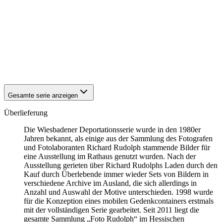
1942
Wiesbaden
1942
Wiesbaden
1942
Wiesbaden
1942
Wiesbaden
1942
Wiesbaden
1942
Wiesbaden
1942
Wiesbaden
1942
Wiesbaden
Gesamte serie anzeigen
Überlieferung
Die Wiesbadener Deportationsserie wurde in den 1980er
Jahren bekannt, als einige aus der Sammlung des Fotografen
und Fotolaboranten Richard Rudolph stammende Bilder für
eine Ausstellung im Rathaus genutzt wurden. Nach der
Ausstellung gerieten über Richard Rudolphs Laden durch den
Kauf durch Überlebende immer wieder Sets von Bildern in
verschiedene Archive im Ausland, die sich allerdings in
Anzahl und Auswahl der Motive unterschieden. 1998 wurde
für die Konzeption eines mobilen Gedenkcontainers erstmals
mit der vollständigen Serie gearbeitet. Seit 2011 liegt die
gesamte Sammlung „Foto Rudolph“ im Hessischen