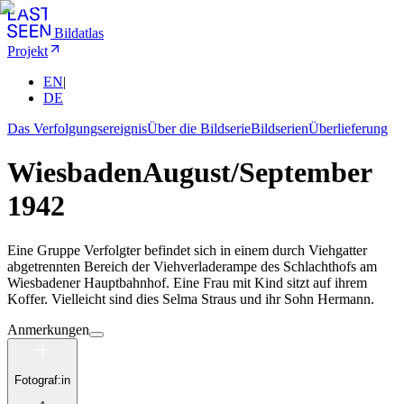
Bildatlas
Projekt
EN
|
DE
Das Verfolgungsereignis
Über die Bildserie
Bildserien
Überlieferung
Wiesbaden
August/September
1942
Eine Gruppe Verfolgter befindet sich in einem durch Viehgatter
abgetrennten Bereich der Viehverladerampe des Schlachthofs am
Wiesbadener Hauptbahnhof. Eine Frau mit Kind sitzt auf ihrem
Koffer. Vielleicht sind dies Selma Straus und ihr Sohn Hermann.
Anmerkungen
Fotograf:in