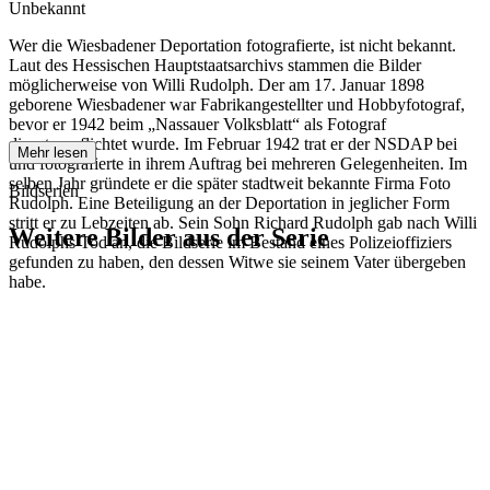
Unbekannt
Wer die Wiesbadener Deportation fotografierte, ist nicht bekannt.
Laut des Hessischen Hauptstaatsarchivs stammen die Bilder
möglicherweise von Willi Rudolph. Der am 17. Januar 1898
geborene Wiesbadener war Fabrikangestellter und Hobbyfotograf,
bevor er 1942 beim „Nassauer Volksblatt“ als Fotograf
dienstverpflichtet wurde. Im Februar 1942 trat er der NSDAP bei
Mehr lesen
und fotografierte in ihrem Auftrag bei mehreren Gelegenheiten. Im
selben Jahr gründete er die später stadtweit bekannte Firma Foto
Bildserien
Rudolph. Eine Beteiligung an der Deportation in jeglicher Form
stritt er zu Lebzeiten ab. Sein Sohn Richard Rudolph gab nach Willi
Weitere Bilder aus der Serie
Rudolphs Tod an, die Bildserie im Bestand eines Polizeioffiziers
gefunden zu haben, den dessen Witwe sie seinem Vater übergeben
habe.
1942
Wiesbaden
1942
Wiesbaden
1942
Wiesbaden
1942
Wiesbaden
1942
Wiesbaden
1942
Wiesbaden
1942
Wiesbaden
1942
Wiesbaden
1942
Wiesbaden
1942
Wiesbaden
1942
Wiesbaden