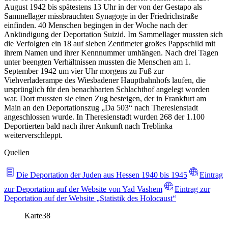
August 1942 bis spätestens 13 Uhr in der von der Gestapo als
Sammellager missbrauchten Synagoge in der Friedrichstraße
einfinden. 40 Menschen begingen in der Woche nach der
Ankündigung der Deportation Suizid. Im Sammellager mussten sich
die Verfolgten ein 18 auf sieben Zentimeter großes Pappschild mit
ihrem Namen und ihrer Kennnummer umhängen. Nach drei Tagen
unter beengten Verhältnissen mussten die Menschen am 1.
September 1942 um vier Uhr morgens zu Fuß zur
Viehverladerampe des Wiesbadener Hauptbahnhofs laufen, die
ursprünglich für den benachbarten Schlachthof angelegt worden
war. Dort mussten sie einen Zug besteigen, der in Frankfurt am
Main an den Deportationszug „Da 503“ nach Theresienstadt
angeschlossen wurde. In Theresienstadt wurden 268 der 1.100
Deportierten bald nach ihrer Ankunft nach Treblinka
weiterverschleppt.
Quellen
Die Deportation der Juden aus Hessen 1940 bis 1945
Eintrag
zur Deportation auf der Website von Yad Vashem
Eintrag zur
Deportation auf der Website „Statistik des Holocaust“
Karte
38