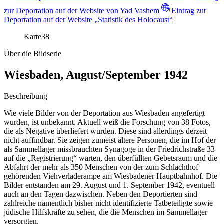
zur Deportation auf der Website von Yad Vashem
Eintrag zur
Deportation auf der Website „Statistik des Holocaust“
Karte
38
Über die Bildserie
Wiesbaden, August/September 1942
Beschreibung
Wie viele Bilder von der Deportation aus Wiesbaden angefertigt
wurden, ist unbekannt. Aktuell weiß die Forschung von 38 Fotos,
die als Negative überliefert wurden. Diese sind allerdings derzeit
nicht auffindbar. Sie zeigen zumeist ältere Personen, die im Hof der
als Sammellager missbrauchten Synagoge in der Friedrichstraße 33
auf die „Registrierung“ warten, den überfüllten Gebetsraum und die
Abfahrt der mehr als 350 Menschen von der zum Schlachthof
gehörenden Viehverladerampe am Wiesbadener Hauptbahnhof. Die
Bilder entstanden am 29. August und 1. September 1942, eventuell
auch an den Tagen dazwischen. Neben den Deportierten sind
zahlreiche namentlich bisher nicht identifizierte Tatbeteiligte sowie
jüdische Hilfskräfte zu sehen, die die Menschen im Sammellager
versorgten.