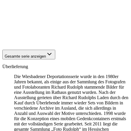
1942
Wiesbaden
1942
Wiesbaden
1942
Wiesbaden
1942
Wiesbaden
1942
Wiesbaden
1942
Wiesbaden
1942
Wiesbaden
1942
Wiesbaden
Gesamte serie anzeigen
Überlieferung
Die Wiesbadener Deportationsserie wurde in den 1980er
Jahren bekannt, als einige aus der Sammlung des Fotografen
und Fotolaboranten Richard Rudolph stammende Bilder für
eine Ausstellung im Rathaus genutzt wurden. Nach der
Ausstellung gerieten über Richard Rudolphs Laden durch den
Kauf durch Überlebende immer wieder Sets von Bildern in
verschiedene Archive im Ausland, die sich allerdings in
Anzahl und Auswahl der Motive unterschieden. 1998 wurde
für die Konzeption eines mobilen Gedenkcontainers erstmals
mit der vollständigen Serie gearbeitet. Seit 2011 liegt die
gesamte Sammlung „Foto Rudolph“ im Hessischen