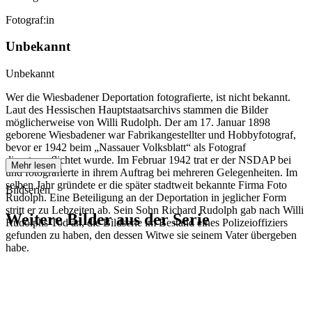
Fotograf:in
Unbekannt
Unbekannt
Wer die Wiesbadener Deportation fotografierte, ist nicht bekannt.
Laut des Hessischen Hauptstaatsarchivs stammen die Bilder
möglicherweise von Willi Rudolph. Der am 17. Januar 1898
geborene Wiesbadener war Fabrikangestellter und Hobbyfotograf,
bevor er 1942 beim „Nassauer Volksblatt“ als Fotograf
dienstverpflichtet wurde. Im Februar 1942 trat er der NSDAP bei
Mehr lesen
und fotografierte in ihrem Auftrag bei mehreren Gelegenheiten. Im
selben Jahr gründete er die später stadtweit bekannte Firma Foto
Bildserien
Rudolph. Eine Beteiligung an der Deportation in jeglicher Form
stritt er zu Lebzeiten ab. Sein Sohn Richard Rudolph gab nach Willi
Weitere Bilder aus der Serie
Rudolphs Tod an, die Bildserie im Bestand eines Polizeioffiziers
gefunden zu haben, den dessen Witwe sie seinem Vater übergeben
habe.
1942
Wiesbaden
1942
Wiesbaden
1942
Wiesbaden
1942
Wiesbaden
1942
Wiesbaden
1942
Wiesbaden