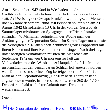
Am 1. September 1942 fand in Wiesbaden die dritte
Großdeportation von als Jüdinnen und Juden verfolgten Personen
statt. Auf Weisung der Gestapo Frankfurt wurden gezielt Menschen
über 65 Jahre deportiert. Rund 350 Personen sollten sich am 29.
August 1942 bis spätestens 13 Uhr in der von der Gestapo als
Sammellager missbrauchten Synagoge in der Friedrichstraße
einfinden. 40 Menschen begingen in der Woche nach der
Ankündigung der Deportation Suizid. Im Sammellager mussten sich
die Verfolgten ein 18 auf sieben Zentimeter großes Pappschild mit
ihrem Namen und ihrer Kennnummer umhängen. Nach drei Tagen
unter beengten Verhältnissen mussten die Menschen am 1.
September 1942 um vier Uhr morgens zu Fuß zur
Viehverladerampe des Wiesbadener Hauptbahnhofs laufen, die
ursprünglich für den benachbarten Schlachthof angelegt worden
war. Dort mussten sie einen Zug besteigen, der in Frankfurt am
Main an den Deportationszug „Da 503“ nach Theresienstadt
angeschlossen wurde. In Theresienstadt wurden 268 der 1.100
Deportierten bald nach ihrer Ankunft nach Treblinka
weiterverschleppt.
Quellen
Die Deportation der Juden aus Hessen 1940 bis 1945
Eintrag