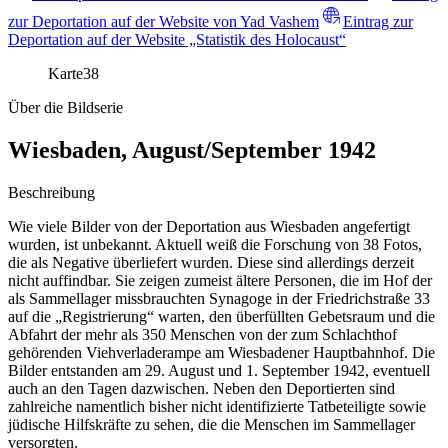
zur Deportation auf der Website von Yad Vashem
Eintrag zur
Deportation auf der Website „Statistik des Holocaust“
Karte
38
Über die Bildserie
Wiesbaden, August/September 1942
Beschreibung
Wie viele Bilder von der Deportation aus Wiesbaden angefertigt
wurden, ist unbekannt. Aktuell weiß die Forschung von 38 Fotos,
die als Negative überliefert wurden. Diese sind allerdings derzeit
nicht auffindbar. Sie zeigen zumeist ältere Personen, die im Hof der
als Sammellager missbrauchten Synagoge in der Friedrichstraße 33
auf die „Registrierung“ warten, den überfüllten Gebetsraum und die
Abfahrt der mehr als 350 Menschen von der zum Schlachthof
gehörenden Viehverladerampe am Wiesbadener Hauptbahnhof. Die
Bilder entstanden am 29. August und 1. September 1942, eventuell
auch an den Tagen dazwischen. Neben den Deportierten sind
zahlreiche namentlich bisher nicht identifizierte Tatbeteiligte sowie
jüdische Hilfskräfte zu sehen, die die Menschen im Sammellager
versorgten.