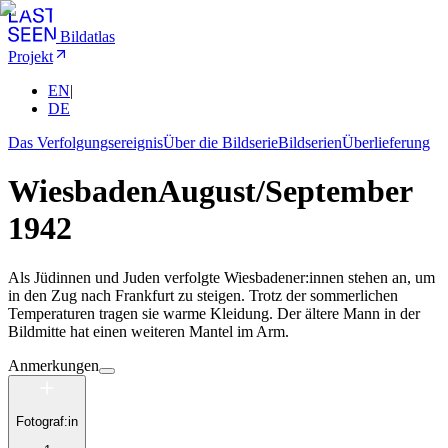
Bildatlas
Projekt
EN
|
DE
Das Verfolgungsereignis
Über die Bildserie
Bildserien
Überlieferung
Wiesbaden
August/September
1942
Als Jüdinnen und Juden verfolgte Wiesbadener:innen stehen an, um
in den Zug nach Frankfurt zu steigen. Trotz der sommerlichen
Temperaturen tragen sie warme Kleidung. Der ältere Mann in der
Bildmitte hat einen weiteren Mantel im Arm.
Anmerkungen
Fotograf:in