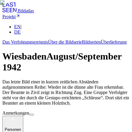
Bildatlas
Projekt
EN
|
DE
Das Verfolgungsereignis
Über die Bildserie
Bildserien
Überlieferung
Wiesbaden
August/September
1942
Das letzte Bild einer in kurzen zeitlichen Abständen
aufgenommenen Reihe: Wieder ist die dünne alte Frau erkennbar.
Der Beamte in Zivil zeigt in Richtung Zug. Eine Gruppe Verfolgter
steht vor der durch die Gestapo errichteten „Schleuse“. Dort sitzt ein
Beamter an einem kleinen Holztisch.
Anmerkungen
Personen