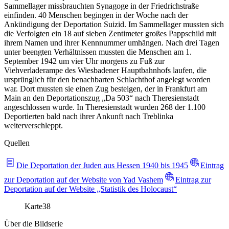
Sammellager missbrauchten Synagoge in der Friedrichstraße
einfinden. 40 Menschen begingen in der Woche nach der
Ankündigung der Deportation Suizid. Im Sammellager mussten sich
die Verfolgten ein 18 auf sieben Zentimeter großes Pappschild mit
ihrem Namen und ihrer Kennnummer umhängen. Nach drei Tagen
unter beengten Verhältnissen mussten die Menschen am 1.
September 1942 um vier Uhr morgens zu Fuß zur
Viehverladerampe des Wiesbadener Hauptbahnhofs laufen, die
ursprünglich für den benachbarten Schlachthof angelegt worden
war. Dort mussten sie einen Zug besteigen, der in Frankfurt am
Main an den Deportationszug „Da 503“ nach Theresienstadt
angeschlossen wurde. In Theresienstadt wurden 268 der 1.100
Deportierten bald nach ihrer Ankunft nach Treblinka
weiterverschleppt.
Quellen
Die Deportation der Juden aus Hessen 1940 bis 1945
Eintrag
zur Deportation auf der Website von Yad Vashem
Eintrag zur
Deportation auf der Website „Statistik des Holocaust“
Karte
38
Über die Bildserie