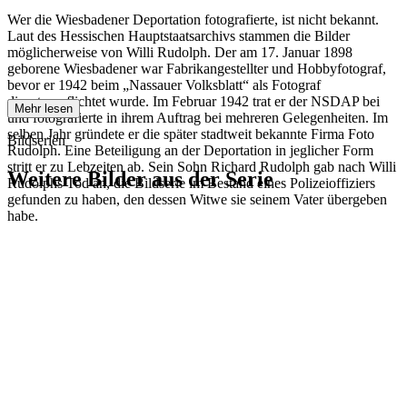
Wer die Wiesbadener Deportation fotografierte, ist nicht bekannt.
Laut des Hessischen Hauptstaatsarchivs stammen die Bilder
möglicherweise von Willi Rudolph. Der am 17. Januar 1898
geborene Wiesbadener war Fabrikangestellter und Hobbyfotograf,
bevor er 1942 beim „Nassauer Volksblatt“ als Fotograf
dienstverpflichtet wurde. Im Februar 1942 trat er der NSDAP bei
Mehr lesen
und fotografierte in ihrem Auftrag bei mehreren Gelegenheiten. Im
selben Jahr gründete er die später stadtweit bekannte Firma Foto
Bildserien
Rudolph. Eine Beteiligung an der Deportation in jeglicher Form
stritt er zu Lebzeiten ab. Sein Sohn Richard Rudolph gab nach Willi
Weitere Bilder aus der Serie
Rudolphs Tod an, die Bildserie im Bestand eines Polizeioffiziers
gefunden zu haben, den dessen Witwe sie seinem Vater übergeben
habe.
1942
Wiesbaden
1942
Wiesbaden
1942
Wiesbaden
1942
Wiesbaden
1942
Wiesbaden
1942
Wiesbaden
1942
Wiesbaden
1942
Wiesbaden
1942
Wiesbaden
1942
Wiesbaden
1942
Wiesbaden
1942
Wiesbaden