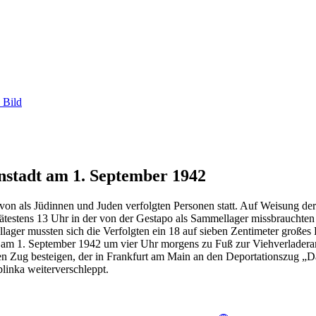
 Bild
nstadt am 1. September 1942
von als Jüdinnen und Juden verfolgten Personen statt. Auf Weisung de
pätestens 13 Uhr in der von der Gestapo als Sammellager missbrauchten
lager mussten sich die Verfolgten ein 18 auf sieben Zentimeter groß
 am 1. September 1942 um vier Uhr morgens zu Fuß zur Viehverladera
en Zug besteigen, der in Frankfurt am Main an den Deportationszug „D
linka weiterverschleppt.