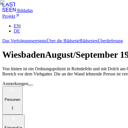
Bildatlas
Projekt
EN
|
DE
Das Verfolgungsereignis
Über die Bildserie
Bildserien
Überlieferung
Wiesbaden
August/September 1
Von hinten ist ein Ordnungspolizist in Reitstiefeln und mit Dolch am 
Bereich vor dem Viehgatter. Die an der Wand lehnende Person ist ver
Anmerkungen
Personen
1
Fotograf:in