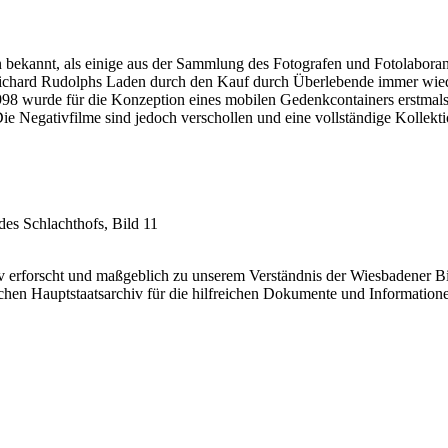
 bekannt, als einige aus der Sammlung des Fotografen und Fotolabora
Richard Rudolphs Laden durch den Kauf durch Überlebende immer wiede
8 wurde für die Konzeption eines mobilen Gedenkcontainers erstmals mi
Negativfilme sind jedoch verschollen und eine vollständige Kollektion
es Schlachthofs, Bild 11
iv erforscht und maßgeblich zu unserem Verständnis der Wiesbadener Bi
hen Hauptstaatsarchiv für die hilfreichen Dokumente und Information