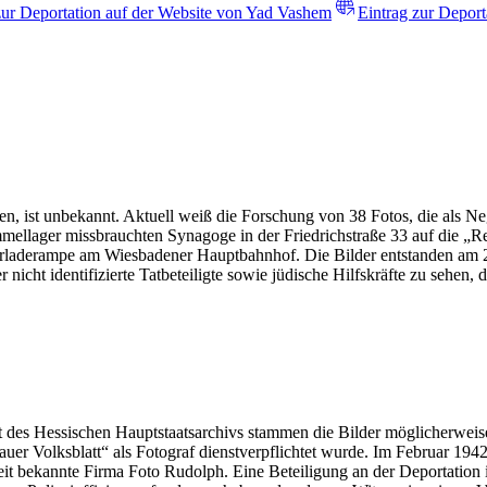
zur Deportation auf der Website von Yad Vashem
Eintrag zur Deport
, ist unbekannt. Aktuell weiß die Forschung von 38 Fotos, die als Nega
ammellager missbrauchten Synagoge in der Friedrichstraße 33 auf die „R
laderampe am Wiesbadener Hauptbahnhof. Die Bilder entstanden am 2
nicht identifizierte Tatbeteiligte sowie jüdische Hilfskräfte zu sehen
Laut des Hessischen Hauptstaatsarchivs stammen die Bilder möglicherwe
er Volksblatt“ als Fotograf dienstverpflichtet wurde. Im Februar 1942 
eit bekannte Firma Foto Rudolph. Eine Beteiligung an der Deportation i