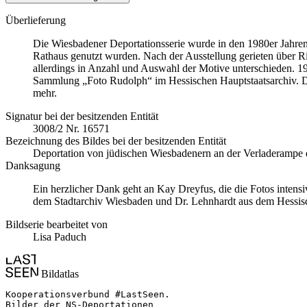
Überlieferung
Die Wiesbadener Deportationsserie wurde in den 1980er Jahren
Rathaus genutzt wurden. Nach der Ausstellung gerieten über 
allerdings in Anzahl und Auswahl der Motive unterschieden. 199
Sammlung „Foto Rudolph“ im Hessischen Hauptstaatsarchiv. Die 
mehr.
Signatur bei der besitzenden Entität
3008/2 Nr. 16571
Bezeichnung des Bildes bei der besitzenden Entität
Deportation von jüdischen Wiesbadenern an der Verladerampe d
Danksagung
Ein herzlicher Dank geht an Kay Dreyfus, die die Fotos intens
dem Stadtarchiv Wiesbaden und Dr. Lehnhardt aus dem Hessisc
Bildserie bearbeitet von
Lisa Paduch
Bildatlas
Kooperationsverbund #LastSeen.

Bilder der NS-Deportationen
