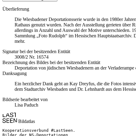
Überlieferung
Die Wiesbadener Deportationsserie wurde in den 1980er Jahren
Rathaus genutzt wurden. Nach der Ausstellung gerieten über 
allerdings in Anzahl und Auswahl der Motive unterschieden. 199
Sammlung „Foto Rudolph“ im Hessischen Hauptstaatsarchiv. Die 
mehr.
Signatur bei der besitzenden Entität
3008/2 Nr. 16574
Bezeichnung des Bildes bei der besitzenden Entität
Deportation von jüdischen Wiesbadenern an der Verladerampe d
Danksagung
Ein herzlicher Dank geht an Kay Dreyfus, die die Fotos intens
dem Stadtarchiv Wiesbaden und Dr. Lehnhardt aus dem Hessisc
Bildserie bearbeitet von
Lisa Paduch
Bildatlas
Kooperationsverbund #LastSeen.

Bilder der NS-Deportationen
