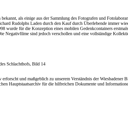
 bekannt, als einige aus der Sammlung des Fotografen und Fotolabora
Richard Rudolphs Laden durch den Kauf durch Überlebende immer wiede
8 wurde für die Konzeption eines mobilen Gedenkcontainers erstmals mi
Negativfilme sind jedoch verschollen und eine vollständige Kollektion
es Schlachthofs, Bild 14
iv erforscht und maßgeblich zu unserem Verständnis der Wiesbadener Bi
hen Hauptstaatsarchiv für die hilfreichen Dokumente und Information