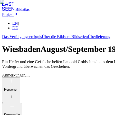
Bildatlas
Projekt
EN
|
DE
Das Verfolgungsereignis
Über die Bildserie
Bildserien
Überlieferung
Wiesbaden
August/September 1
Ein Helfer und eine Geistliche helfen Leopold Goldschmidt aus dem 
Vordergrund überwachen das Geschehen.
Anmerkungen
Personen
1
Fotograf:in