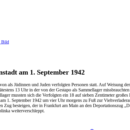
 Bild
nstadt am 1. September 1942
von als Jüdinnen und Juden verfolgten Personen statt. Auf Weisung de
pätestens 13 Uhr in der von der Gestapo als Sammellager missbrauchten
lager mussten sich die Verfolgten ein 18 auf sieben Zentimeter groß
 am 1. September 1942 um vier Uhr morgens zu Fuß zur Viehverladera
en Zug besteigen, der in Frankfurt am Main an den Deportationszug „D
linka weiterverschleppt.