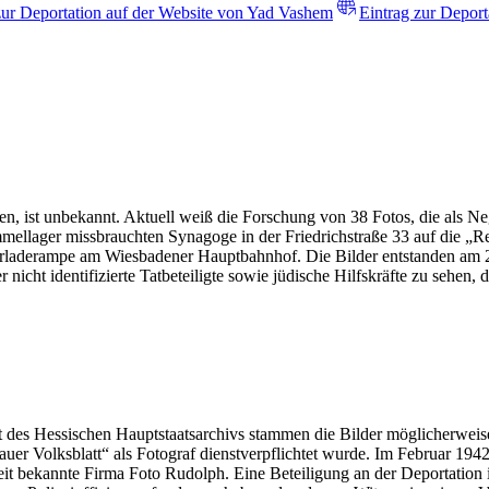
zur Deportation auf der Website von Yad Vashem
Eintrag zur Deport
, ist unbekannt. Aktuell weiß die Forschung von 38 Fotos, die als Nega
ammellager missbrauchten Synagoge in der Friedrichstraße 33 auf die „R
laderampe am Wiesbadener Hauptbahnhof. Die Bilder entstanden am 2
nicht identifizierte Tatbeteiligte sowie jüdische Hilfskräfte zu sehen
Laut des Hessischen Hauptstaatsarchivs stammen die Bilder möglicherwe
er Volksblatt“ als Fotograf dienstverpflichtet wurde. Im Februar 1942 
eit bekannte Firma Foto Rudolph. Eine Beteiligung an der Deportation i