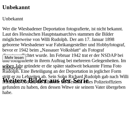
Unbekannt
Unbekannt
Wer die Wiesbadener Deportation fotografierte, ist nicht bekannt.
Laut des Hessischen Hauptstaatsarchivs stammen die Bilder
möglicherweise von Willi Rudolph. Der am 17. Januar 1898
geborene Wiesbadener war Fabrikangestellter und Hobbyfotograf,
bevor er 1942 beim „Nassauer Volksblatt“ als Fotograf
dienstverpflichtet wurde. Im Februar 1942 trat er der NSDAP bei
Mehr lesen
und fotografierte in ihrem Auftrag bei mehreren Gelegenheiten. Im
selben Jahr gründete er die später stadtweit bekannte Firma Foto
Bildserien
Rudolph. Eine Beteiligung an der Deportation in jeglicher Form
stritt er zu Lebzeiten ab. Sein Sohn Richard Rudolph gab nach Willi
Weitere Bilder aus der Serie
Rudolphs Tod an, die Bildserie im Bestand eines Polizeioffiziers
gefunden zu haben, den dessen Witwe sie seinem Vater übergeben
habe.
1942
Wiesbaden
1942
Wiesbaden
1942
Wiesbaden
1942
Wiesbaden
1942
Wiesbaden
1942
Wiesbaden
1942
Wiesbaden
1942
Wiesbaden