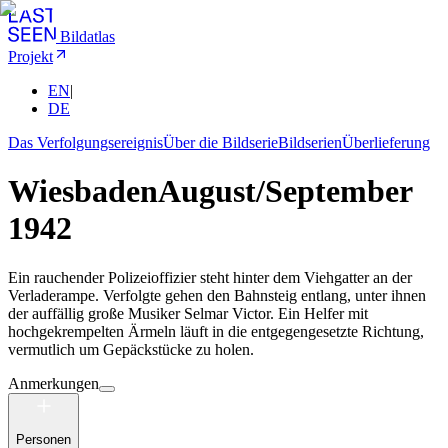
Bildatlas
Projekt
EN
|
DE
Das Verfolgungsereignis
Über die Bildserie
Bildserien
Überlieferung
Wiesbaden
August/September
1942
Ein rauchender Polizeioffizier steht hinter dem Viehgatter an der
Verladerampe. Verfolgte gehen den Bahnsteig entlang, unter ihnen
der auffällig große Musiker Selmar Victor. Ein Helfer mit
hochgekrempelten Ärmeln läuft in die entgegengesetzte Richtung,
vermutlich um Gepäckstücke zu holen.
Anmerkungen
Personen