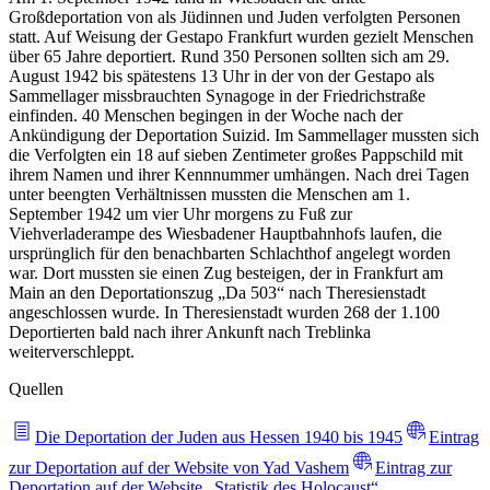
Großdeportation von als Jüdinnen und Juden verfolgten Personen
statt. Auf Weisung der Gestapo Frankfurt wurden gezielt Menschen
über 65 Jahre deportiert. Rund 350 Personen sollten sich am 29.
August 1942 bis spätestens 13 Uhr in der von der Gestapo als
Sammellager missbrauchten Synagoge in der Friedrichstraße
einfinden. 40 Menschen begingen in der Woche nach der
Ankündigung der Deportation Suizid. Im Sammellager mussten sich
die Verfolgten ein 18 auf sieben Zentimeter großes Pappschild mit
ihrem Namen und ihrer Kennnummer umhängen. Nach drei Tagen
unter beengten Verhältnissen mussten die Menschen am 1.
September 1942 um vier Uhr morgens zu Fuß zur
Viehverladerampe des Wiesbadener Hauptbahnhofs laufen, die
ursprünglich für den benachbarten Schlachthof angelegt worden
war. Dort mussten sie einen Zug besteigen, der in Frankfurt am
Main an den Deportationszug „Da 503“ nach Theresienstadt
angeschlossen wurde. In Theresienstadt wurden 268 der 1.100
Deportierten bald nach ihrer Ankunft nach Treblinka
weiterverschleppt.
Quellen
Die Deportation der Juden aus Hessen 1940 bis 1945
Eintrag
zur Deportation auf der Website von Yad Vashem
Eintrag zur
Deportation auf der Website „Statistik des Holocaust“