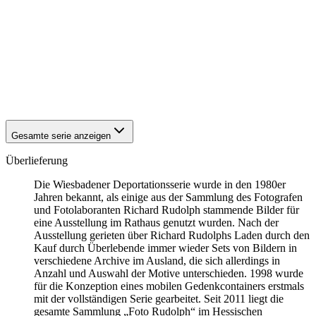
1942
Wiesbaden
1942
Wiesbaden
1942
Wiesbaden
1942
Wiesbaden
1942
Wiesbaden
1942
Wiesbaden
1942
Wiesbaden
1942
Wiesbaden
Gesamte serie anzeigen
Überlieferung
Die Wiesbadener Deportationsserie wurde in den 1980er
Jahren bekannt, als einige aus der Sammlung des Fotografen
und Fotolaboranten Richard Rudolph stammende Bilder für
eine Ausstellung im Rathaus genutzt wurden. Nach der
Ausstellung gerieten über Richard Rudolphs Laden durch den
Kauf durch Überlebende immer wieder Sets von Bildern in
verschiedene Archive im Ausland, die sich allerdings in
Anzahl und Auswahl der Motive unterschieden. 1998 wurde
für die Konzeption eines mobilen Gedenkcontainers erstmals
mit der vollständigen Serie gearbeitet. Seit 2011 liegt die
gesamte Sammlung „Foto Rudolph“ im Hessischen