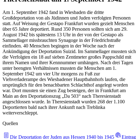
Am 1. September 1942 fand in Wiesbaden die dritte
Großdeportation von als Jüdinnen und Juden verfolgten Personen
statt. Auf Weisung der Gestapo Frankfurt wurden gezielt Menschen
über 65 Jahre deportiert. Rund 350 Personen sollten sich am 29.
August 1942 bis spätestens 13 Uhr in der von der Gestapo als
Sammellager missbrauchten Synagoge in der Friedrichstraße
einfinden. 40 Menschen begingen in der Woche nach der
Ankündigung der Deportation Suizid. Im Sammellager mussten sich
die Verfolgten ein 18 auf sieben Zentimeter großes Pappschild mit
ihrem Namen und ihrer Kennnummer umhängen. Nach drei Tagen
unter beengten Verhältnissen mussten die Menschen am 1.
September 1942 um vier Uhr morgens zu Fuß zur
Viehverladerampe des Wiesbadener Hauptbahnhofs laufen, die
ursprünglich für den benachbarten Schlachthof angelegt worden
war. Dort mussten sie einen Zug besteigen, der in Frankfurt am
Main an den Deportationszug „Da 503“ nach Theresienstadt
angeschlossen wurde. In Theresienstadt wurden 268 der 1.100
Deportierten bald nach ihrer Ankunft nach Treblinka
weiterverschleppt.
Quellen
Die Deportation der Juden aus Hessen 1940 bis 1945
Eintrag