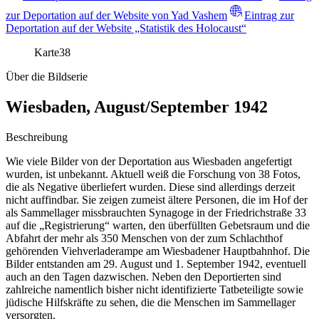
zur Deportation auf der Website von Yad Vashem
Eintrag zur
Deportation auf der Website „Statistik des Holocaust“
Karte
38
Über die Bildserie
Wiesbaden, August/September 1942
Beschreibung
Wie viele Bilder von der Deportation aus Wiesbaden angefertigt
wurden, ist unbekannt. Aktuell weiß die Forschung von 38 Fotos,
die als Negative überliefert wurden. Diese sind allerdings derzeit
nicht auffindbar. Sie zeigen zumeist ältere Personen, die im Hof der
als Sammellager missbrauchten Synagoge in der Friedrichstraße 33
auf die „Registrierung“ warten, den überfüllten Gebetsraum und die
Abfahrt der mehr als 350 Menschen von der zum Schlachthof
gehörenden Viehverladerampe am Wiesbadener Hauptbahnhof. Die
Bilder entstanden am 29. August und 1. September 1942, eventuell
auch an den Tagen dazwischen. Neben den Deportierten sind
zahlreiche namentlich bisher nicht identifizierte Tatbeteiligte sowie
jüdische Hilfskräfte zu sehen, die die Menschen im Sammellager
versorgten.