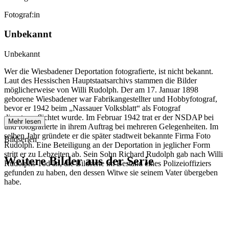
Fotograf:in
Unbekannt
Unbekannt
Wer die Wiesbadener Deportation fotografierte, ist nicht bekannt.
Laut des Hessischen Hauptstaatsarchivs stammen die Bilder
möglicherweise von Willi Rudolph. Der am 17. Januar 1898
geborene Wiesbadener war Fabrikangestellter und Hobbyfotograf,
bevor er 1942 beim „Nassauer Volksblatt“ als Fotograf
dienstverpflichtet wurde. Im Februar 1942 trat er der NSDAP bei
Mehr lesen
und fotografierte in ihrem Auftrag bei mehreren Gelegenheiten. Im
selben Jahr gründete er die später stadtweit bekannte Firma Foto
Bildserien
Rudolph. Eine Beteiligung an der Deportation in jeglicher Form
stritt er zu Lebzeiten ab. Sein Sohn Richard Rudolph gab nach Willi
Weitere Bilder aus der Serie
Rudolphs Tod an, die Bildserie im Bestand eines Polizeioffiziers
gefunden zu haben, den dessen Witwe sie seinem Vater übergeben
habe.
1942
Wiesbaden
1942
Wiesbaden
1942
Wiesbaden
1942
Wiesbaden
1942
Wiesbaden
1942
Wiesbaden