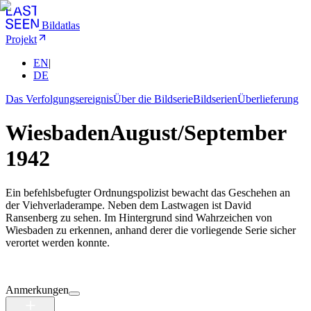
Bildatlas
Projekt
EN
|
DE
Das Verfolgungsereignis
Über die Bildserie
Bildserien
Überlieferung
Wiesbaden
August/September
1942
Ein befehlsbefugter Ordnungspolizist bewacht das Geschehen an
der Viehverladerampe. Neben dem Lastwagen ist David
Ransenberg zu sehen. Im Hintergrund sind Wahrzeichen von
Wiesbaden zu erkennen, anhand derer die vorliegende Serie sicher
verortet werden konnte.
Anmerkungen