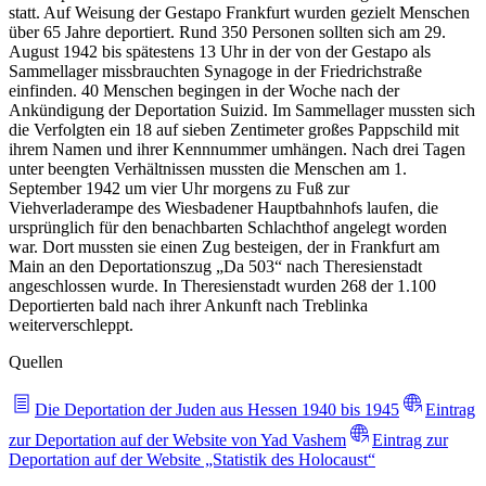
statt. Auf Weisung der Gestapo Frankfurt wurden gezielt Menschen
über 65 Jahre deportiert. Rund 350 Personen sollten sich am 29.
August 1942 bis spätestens 13 Uhr in der von der Gestapo als
Sammellager missbrauchten Synagoge in der Friedrichstraße
einfinden. 40 Menschen begingen in der Woche nach der
Ankündigung der Deportation Suizid. Im Sammellager mussten sich
die Verfolgten ein 18 auf sieben Zentimeter großes Pappschild mit
ihrem Namen und ihrer Kennnummer umhängen. Nach drei Tagen
unter beengten Verhältnissen mussten die Menschen am 1.
September 1942 um vier Uhr morgens zu Fuß zur
Viehverladerampe des Wiesbadener Hauptbahnhofs laufen, die
ursprünglich für den benachbarten Schlachthof angelegt worden
war. Dort mussten sie einen Zug besteigen, der in Frankfurt am
Main an den Deportationszug „Da 503“ nach Theresienstadt
angeschlossen wurde. In Theresienstadt wurden 268 der 1.100
Deportierten bald nach ihrer Ankunft nach Treblinka
weiterverschleppt.
Quellen
Die Deportation der Juden aus Hessen 1940 bis 1945
Eintrag
zur Deportation auf der Website von Yad Vashem
Eintrag zur
Deportation auf der Website „Statistik des Holocaust“