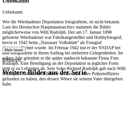
Unbekannt
Unbekannt
Wer die Wiesbadener Deportation fotografierte, ist nicht bekannt.
Laut des Hessischen Hauptstaatsarchivs stammen die Bilder
möglicherweise von Willi Rudolph. Der am 17. Januar 1898
geborene Wiesbadener war Fabrikangestellter und Hobbyfotograf,
bevor er 1942 beim „Nassauer Volksblatt“ als Fotograf
dienstverpflichtet wurde. Im Februar 1942 trat er der NSDAP bei
Mehr lesen
und fotografierte in ihrem Auftrag bei mehreren Gelegenheiten. Im
selben Jahr gründete er die später stadtweit bekannte Firma Foto
Bildserien
Rudolph. Eine Beteiligung an der Deportation in jeglicher Form
stritt er zu Lebzeiten ab. Sein Sohn Richard Rudolph gab nach Willi
Weitere Bilder aus der Serie
Rudolphs Tod an, die Bildserie im Bestand eines Polizeioffiziers
gefunden zu haben, den dessen Witwe sie seinem Vater übergeben
habe.
1942
Wiesbaden
1942
Wiesbaden
1942
Wiesbaden
1942
Wiesbaden
1942
Wiesbaden
1942
Wiesbaden
1942
Wiesbaden
1942
Wiesbaden
1942
Wiesbaden