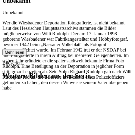
Unbekannt
Unbekannt
Wer die Wiesbadener Deportation fotografierte, ist nicht bekannt.
Laut des Hessischen Hauptstaatsarchivs stammen die Bilder
möglicherweise von Willi Rudolph. Der am 17. Januar 1898
geborene Wiesbadener war Fabrikangestellter und Hobbyfotograf,
bevor er 1942 beim „Nassauer Volksblatt“ als Fotograf
dienstverpflichtet wurde. Im Februar 1942 trat er der NSDAP bei
Mehr lesen
und fotografierte in ihrem Auftrag bei mehreren Gelegenheiten. Im
selben Jahr gründete er die später stadtweit bekannte Firma Foto
Bildserien
Rudolph. Eine Beteiligung an der Deportation in jeglicher Form
stritt er zu Lebzeiten ab. Sein Sohn Richard Rudolph gab nach Willi
Weitere Bilder aus der Serie
Rudolphs Tod an, die Bildserie im Bestand eines Polizeioffiziers
gefunden zu haben, den dessen Witwe sie seinem Vater übergeben
habe.
1942
Wiesbaden
1942
Wiesbaden
1942
Wiesbaden
1942
Wiesbaden
1942
Wiesbaden
1942
Wiesbaden
1942
Wiesbaden
1942
Wiesbaden
1942
Wiesbaden