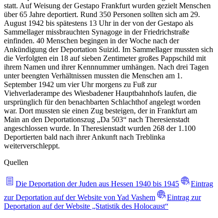
statt. Auf Weisung der Gestapo Frankfurt wurden gezielt Menschen
über 65 Jahre deportiert. Rund 350 Personen sollten sich am 29.
August 1942 bis spätestens 13 Uhr in der von der Gestapo als
Sammellager missbrauchten Synagoge in der Friedrichstraße
einfinden. 40 Menschen begingen in der Woche nach der
Ankündigung der Deportation Suizid. Im Sammellager mussten sich
die Verfolgten ein 18 auf sieben Zentimeter großes Pappschild mit
ihrem Namen und ihrer Kennnummer umhängen. Nach drei Tagen
unter beengten Verhältnissen mussten die Menschen am 1.
September 1942 um vier Uhr morgens zu Fuß zur
Viehverladerampe des Wiesbadener Hauptbahnhofs laufen, die
ursprünglich für den benachbarten Schlachthof angelegt worden
war. Dort mussten sie einen Zug besteigen, der in Frankfurt am
Main an den Deportationszug „Da 503“ nach Theresienstadt
angeschlossen wurde. In Theresienstadt wurden 268 der 1.100
Deportierten bald nach ihrer Ankunft nach Treblinka
weiterverschleppt.
Quellen
Die Deportation der Juden aus Hessen 1940 bis 1945
Eintrag
zur Deportation auf der Website von Yad Vashem
Eintrag zur
Deportation auf der Website „Statistik des Holocaust“