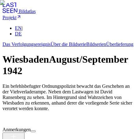
Bildatlas
Projekt
EN
|
DE
Das Verfolgungsereignis
Über die Bildserie
Bildserien
Überlieferung
Wiesbaden
August/September
1942
Ein befehlsbefugter Ordnungspolizist bewacht das Geschehen an
der Viehverladerampe. Neben dem Lastwagen ist David
Ransenberg zu sehen. Im Hintergrund sind Wahrzeichen von
Wiesbaden zu erkennen, anhand derer die vorliegende Serie sicher
verortet werden konnte.
Anmerkungen