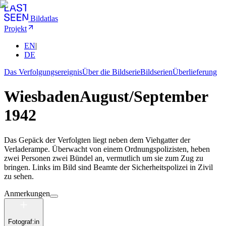
Bildatlas
Projekt
EN
|
DE
Das Verfolgungsereignis
Über die Bildserie
Bildserien
Überlieferung
Wiesbaden
August/September
1942
Das Gepäck der Verfolgten liegt neben dem Viehgatter der
Verladerampe. Überwacht von einem Ordnungspolizisten, heben
zwei Personen zwei Bündel an, vermutlich um sie zum Zug zu
bringen. Links im Bild sind Beamte der Sicherheitspolizei in Zivil
zu sehen.
Anmerkungen
Fotograf:in