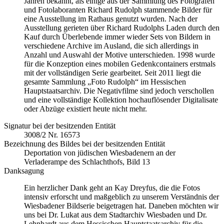
Jahren bekannt, als einige aus der Sammlung des Fotografen
und Fotolaboranten Richard Rudolph stammende Bilder für
eine Ausstellung im Rathaus genutzt wurden. Nach der
Ausstellung gerieten über Richard Rudolphs Laden durch den
Kauf durch Überlebende immer wieder Sets von Bildern in
verschiedene Archive im Ausland, die sich allerdings in
Anzahl und Auswahl der Motive unterschieden. 1998 wurde
für die Konzeption eines mobilen Gedenkcontainers erstmals
mit der vollständigen Serie gearbeitet. Seit 2011 liegt die
gesamte Sammlung „Foto Rudolph“ im Hessischen
Hauptstaatsarchiv. Die Negativfilme sind jedoch verschollen
und eine vollständige Kollektion hochauflösender Digitalisate
oder Abzüge existiert heute nicht mehr.
Signatur bei der besitzenden Entität
3008/2 Nr. 16573
Bezeichnung des Bildes bei der besitzenden Entität
Deportation von jüdischen Wiesbadenern an der
Verladerampe des Schlachthofs, Bild 13
Danksagung
Ein herzlicher Dank geht an Kay Dreyfus, die die Fotos
intensiv erforscht und maßgeblich zu unserem Verständnis der
Wiesbadener Bildserie beigetragen hat. Daneben möchten wir
uns bei Dr. Lukat aus dem Stadtarchiv Wiesbaden und Dr.
Lehnhardt aus dem Hessischen Hauptstaatsarchiv für die