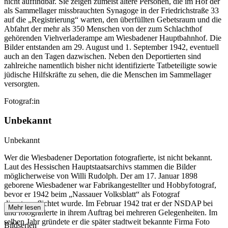
nicht auffindbar. Sie zeigen zumeist ältere Personen, die im Hof der
als Sammellager missbrauchten Synagoge in der Friedrichstraße 33
auf die „Registrierung“ warten, den überfüllten Gebetsraum und die
Abfahrt der mehr als 350 Menschen von der zum Schlachthof
gehörenden Viehverladerampe am Wiesbadener Hauptbahnhof. Die
Bilder entstanden am 29. August und 1. September 1942, eventuell
auch an den Tagen dazwischen. Neben den Deportierten sind
zahlreiche namentlich bisher nicht identifizierte Tatbeteiligte sowie
jüdische Hilfskräfte zu sehen, die die Menschen im Sammellager
versorgten.
Fotograf:in
Unbekannt
Unbekannt
Wer die Wiesbadener Deportation fotografierte, ist nicht bekannt.
Laut des Hessischen Hauptstaatsarchivs stammen die Bilder
möglicherweise von Willi Rudolph. Der am 17. Januar 1898
geborene Wiesbadener war Fabrikangestellter und Hobbyfotograf,
bevor er 1942 beim „Nassauer Volksblatt“ als Fotograf
dienstverpflichtet wurde. Im Februar 1942 trat er der NSDAP bei
Mehr lesen
und fotografierte in ihrem Auftrag bei mehreren Gelegenheiten. Im
selben Jahr gründete er die später stadtweit bekannte Firma Foto
Bildserien