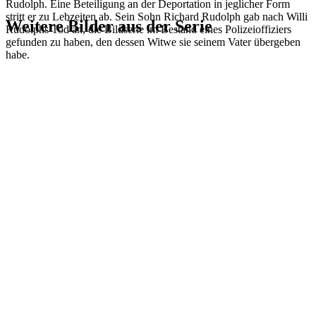
Rudolph. Eine Beteiligung an der Deportation in jeglicher Form
stritt er zu Lebzeiten ab. Sein Sohn Richard Rudolph gab nach Willi
Weitere Bilder aus der Serie
Rudolphs Tod an, die Bildserie im Bestand eines Polizeioffiziers
gefunden zu haben, den dessen Witwe sie seinem Vater übergeben
habe.
1942
Wiesbaden
1942
Wiesbaden
1942
Wiesbaden
1942
Wiesbaden
1942
Wiesbaden
1942
Wiesbaden
1942
Wiesbaden
1942
Wiesbaden
1942
Wiesbaden
1942
Wiesbaden
1942
Wiesbaden
1942
Wiesbaden
1942
Wiesbaden
1942
Wiesbaden
1942
Wiesbaden
1942
Wiesbaden
1942
Wiesbaden
1942
Wiesbaden
1942
Wiesbaden
1942
Wiesbaden
1942
Wiesbaden