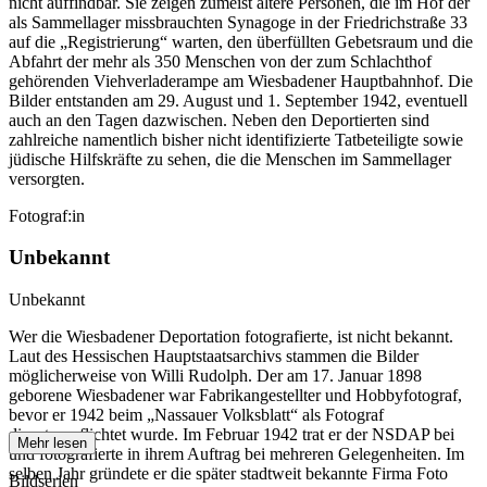
nicht auffindbar. Sie zeigen zumeist ältere Personen, die im Hof der
als Sammellager missbrauchten Synagoge in der Friedrichstraße 33
auf die „Registrierung“ warten, den überfüllten Gebetsraum und die
Abfahrt der mehr als 350 Menschen von der zum Schlachthof
gehörenden Viehverladerampe am Wiesbadener Hauptbahnhof. Die
Bilder entstanden am 29. August und 1. September 1942, eventuell
auch an den Tagen dazwischen. Neben den Deportierten sind
zahlreiche namentlich bisher nicht identifizierte Tatbeteiligte sowie
jüdische Hilfskräfte zu sehen, die die Menschen im Sammellager
versorgten.
Fotograf:in
Unbekannt
Unbekannt
Wer die Wiesbadener Deportation fotografierte, ist nicht bekannt.
Laut des Hessischen Hauptstaatsarchivs stammen die Bilder
möglicherweise von Willi Rudolph. Der am 17. Januar 1898
geborene Wiesbadener war Fabrikangestellter und Hobbyfotograf,
bevor er 1942 beim „Nassauer Volksblatt“ als Fotograf
dienstverpflichtet wurde. Im Februar 1942 trat er der NSDAP bei
Mehr lesen
und fotografierte in ihrem Auftrag bei mehreren Gelegenheiten. Im
selben Jahr gründete er die später stadtweit bekannte Firma Foto
Bildserien