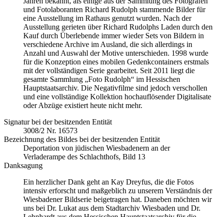
Jahren bekannt, als einige aus der Sammlung des Fotografen
und Fotolaboranten Richard Rudolph stammende Bilder für
eine Ausstellung im Rathaus genutzt wurden. Nach der
Ausstellung gerieten über Richard Rudolphs Laden durch den
Kauf durch Überlebende immer wieder Sets von Bildern in
verschiedene Archive im Ausland, die sich allerdings in
Anzahl und Auswahl der Motive unterschieden. 1998 wurde
für die Konzeption eines mobilen Gedenkcontainers erstmals
mit der vollständigen Serie gearbeitet. Seit 2011 liegt die
gesamte Sammlung „Foto Rudolph“ im Hessischen
Hauptstaatsarchiv. Die Negativfilme sind jedoch verschollen
und eine vollständige Kollektion hochauflösender Digitalisate
oder Abzüge existiert heute nicht mehr.
Signatur bei der besitzenden Entität
3008/2 Nr. 16573
Bezeichnung des Bildes bei der besitzenden Entität
Deportation von jüdischen Wiesbadenern an der
Verladerampe des Schlachthofs, Bild 13
Danksagung
Ein herzlicher Dank geht an Kay Dreyfus, die die Fotos
intensiv erforscht und maßgeblich zu unserem Verständnis der
Wiesbadener Bildserie beigetragen hat. Daneben möchten wir
uns bei Dr. Lukat aus dem Stadtarchiv Wiesbaden und Dr.
Lehnhardt aus dem Hessischen Hauptstaatsarchiv für die