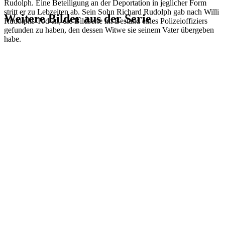
Rudolph. Eine Beteiligung an der Deportation in jeglicher Form
stritt er zu Lebzeiten ab. Sein Sohn Richard Rudolph gab nach Willi
Weitere Bilder aus der Serie
Rudolphs Tod an, die Bildserie im Bestand eines Polizeioffiziers
gefunden zu haben, den dessen Witwe sie seinem Vater übergeben
habe.
1942
Wiesbaden
1942
Wiesbaden
1942
Wiesbaden
1942
Wiesbaden
1942
Wiesbaden
1942
Wiesbaden
1942
Wiesbaden
1942
Wiesbaden
1942
Wiesbaden
1942
Wiesbaden
1942
Wiesbaden
1942
Wiesbaden
1942
Wiesbaden
1942
Wiesbaden
1942
Wiesbaden
1942
Wiesbaden
1942
Wiesbaden
1942
Wiesbaden
1942
Wiesbaden
1942
Wiesbaden
1942
Wiesbaden