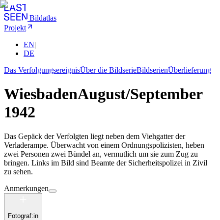
Bildatlas
Projekt
EN
|
DE
Das Verfolgungsereignis
Über die Bildserie
Bildserien
Überlieferung
Wiesbaden
August/September
1942
Das Gepäck der Verfolgten liegt neben dem Viehgatter der
Verladerampe. Überwacht von einem Ordnungspolizisten, heben
zwei Personen zwei Bündel an, vermutlich um sie zum Zug zu
bringen. Links im Bild sind Beamte der Sicherheitspolizei in Zivil
zu sehen.
Anmerkungen
Fotograf:in