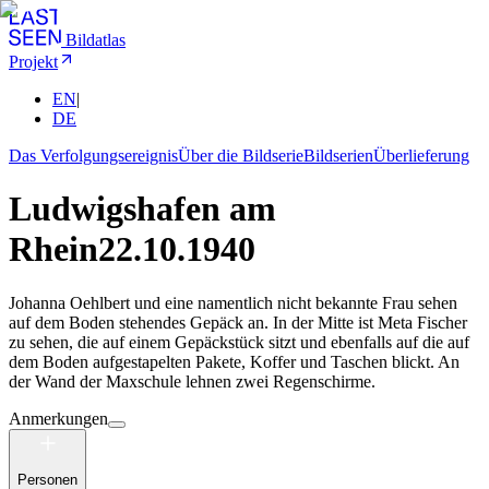
Bildatlas
Projekt
EN
|
DE
Das Verfolgungsereignis
Über die Bildserie
Bildserien
Überlieferung
Ludwigshafen am
Rhein
22.10.1940
Johanna Oehlbert und eine namentlich nicht bekannte Frau sehen
auf dem Boden stehendes Gepäck an. In der Mitte ist Meta Fischer
zu sehen, die auf einem Gepäckstück sitzt und ebenfalls auf die auf
dem Boden aufgestapelten Pakete, Koffer und Taschen blickt. An
der Wand der Maxschule lehnen zwei Regenschirme.
Anmerkungen
Personen