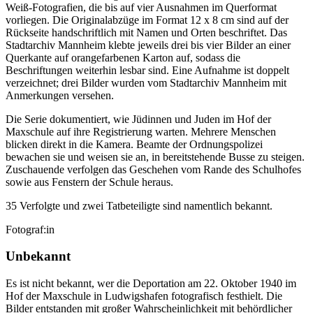
Weiß-Fotografien, die bis auf vier Ausnahmen im Querformat
vorliegen. Die Originalabzüge im Format 12 x 8 cm sind auf der
Rückseite handschriftlich mit Namen und Orten beschriftet. Das
Stadtarchiv Mannheim klebte jeweils drei bis vier Bilder an einer
Querkante auf orangefarbenen Karton auf, sodass die
Beschriftungen weiterhin lesbar sind. Eine Aufnahme ist doppelt
verzeichnet; drei Bilder wurden vom Stadtarchiv Mannheim mit
Anmerkungen versehen.
Die Serie dokumentiert, wie Jüdinnen und Juden im Hof der
Maxschule auf ihre Registrierung warten. Mehrere Menschen
blicken direkt in die Kamera. Beamte der Ordnungspolizei
bewachen sie und weisen sie an, in bereitstehende Busse zu steigen.
Zuschauende verfolgen das Geschehen vom Rande des Schulhofes
sowie aus Fenstern der Schule heraus.
35 Verfolgte und zwei Tatbeteiligte sind namentlich bekannt.
Fotograf:in
Unbekannt
Es ist nicht bekannt, wer die Deportation am 22. Oktober 1940 im
Hof der Maxschule in Ludwigshafen fotografisch festhielt. Die
Bilder entstanden mit großer Wahrscheinlichkeit mit behördlicher