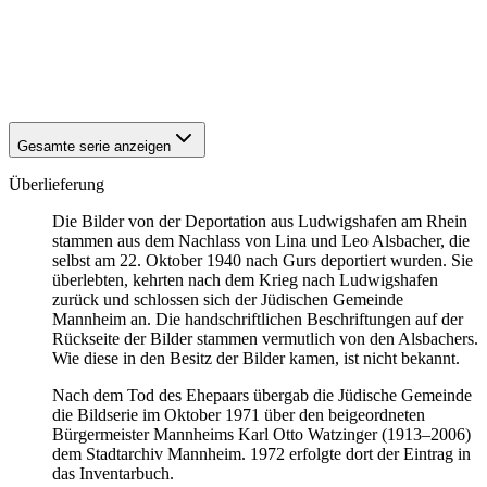
1940
Ludwigshafen am Rhein
1940
Ludwigshafen am Rhein
1940
Ludwigshafen am Rhein
1940
Ludwigshafen am Rhein
Gesamte serie anzeigen
Überlieferung
Die Bilder von der Deportation aus Ludwigshafen am Rhein
stammen aus dem Nachlass von Lina und Leo Alsbacher, die
selbst am 22. Oktober 1940 nach Gurs deportiert wurden. Sie
überlebten, kehrten nach dem Krieg nach Ludwigshafen
zurück und schlossen sich der Jüdischen Gemeinde
Mannheim an. Die handschriftlichen Beschriftungen auf der
Rückseite der Bilder stammen vermutlich von den Alsbachers.
Wie diese in den Besitz der Bilder kamen, ist nicht bekannt.
Nach dem Tod des Ehepaars übergab die Jüdische Gemeinde
die Bildserie im Oktober 1971 über den beigeordneten
Bürgermeister Mannheims Karl Otto Watzinger (1913–2006)
dem Stadtarchiv Mannheim. 1972 erfolgte dort der Eintrag in
das Inventarbuch.