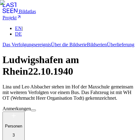
Bildatlas
Projekt
EN
|
DE
Das Verfolgungsereignis
Über die Bildserie
Bildserien
Überlieferung
Ludwigshafen am
Rhein
22.10.1940
Lina und Leo Alsbacher stehen im Hof der Maxschule gemeinsam
mit weiteren Verfolgten vor einem Bus. Das Fahrzeug ist mit WH
OT (Wehrmacht Heer Organisation Todt) gekennzeichnet.
Anmerkungen
Personen
3