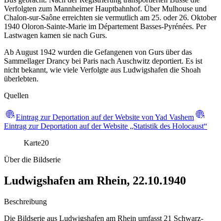
Verfolgten zum Mannheimer Hauptbahnhof. Über Mulhouse und
Chalon-sur-Saône erreichten sie vermutlich am 25. oder 26. Oktober
1940 Oloron-Sainte-Marie im Département Basses-Pyrénées. Per
Lastwagen kamen sie nach Gurs.
Ab August 1942 wurden die Gefangenen von Gurs über das
Sammellager Drancy bei Paris nach Auschwitz deportiert. Es ist
nicht bekannt, wie viele Verfolgte aus Ludwigshafen die Shoah
überlebten.
Quellen
Eintrag zur Deportation auf der Website von Yad Vashem
Eintrag zur Deportation auf der Website „Statistik des Holocaust“
Karte
20
Über die Bildserie
Ludwigshafen am Rhein, 22.10.1940
Beschreibung
Die Bildserie aus Ludwigshafen am Rhein umfasst 21 Schwarz-