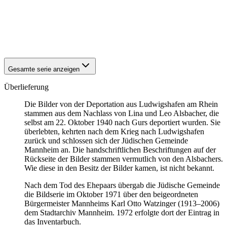
1940
Ludwigshafen am Rhein
1940
Ludwigshafen am Rhein
1940
Ludwigshafen am Rhein
1940
Ludwigshafen am Rhein
Gesamte serie anzeigen
Überlieferung
Die Bilder von der Deportation aus Ludwigshafen am Rhein
stammen aus dem Nachlass von Lina und Leo Alsbacher, die
selbst am 22. Oktober 1940 nach Gurs deportiert wurden. Sie
überlebten, kehrten nach dem Krieg nach Ludwigshafen
zurück und schlossen sich der Jüdischen Gemeinde
Mannheim an. Die handschriftlichen Beschriftungen auf der
Rückseite der Bilder stammen vermutlich von den Alsbachers.
Wie diese in den Besitz der Bilder kamen, ist nicht bekannt.
Nach dem Tod des Ehepaars übergab die Jüdische Gemeinde
die Bildserie im Oktober 1971 über den beigeordneten
Bürgermeister Mannheims Karl Otto Watzinger (1913–2006)
dem Stadtarchiv Mannheim. 1972 erfolgte dort der Eintrag in
das Inventarbuch.