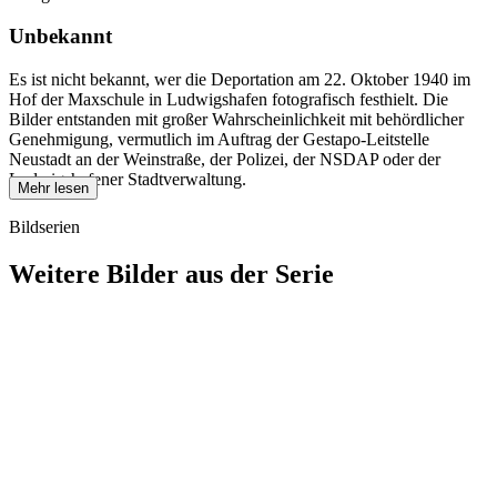
Unbekannt
Es ist nicht bekannt, wer die Deportation am 22. Oktober 1940 im
Hof der Maxschule in Ludwigshafen fotografisch festhielt. Die
Bilder entstanden mit großer Wahrscheinlichkeit mit behördlicher
Genehmigung, vermutlich im Auftrag der Gestapo-Leitstelle
Neustadt an der Weinstraße, der Polizei, der NSDAP oder der
Ludwigshafener Stadtverwaltung.
Mehr lesen
Bildserien
Weitere Bilder aus der Serie
1940
Ludwigshafen am Rhein
1940
Ludwigshafen am Rhein
1940
Ludwigshafen am Rhein
1940
Ludwigshafen am Rhein
1940
Ludwigshafen am Rhein
1940
Ludwigshafen am Rhein
1940
Ludwigshafen am Rhein
1940
Ludwigshafen am Rhein
1940
Ludwigshafen am Rhein