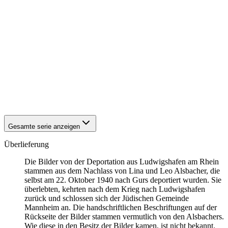
1940
Ludwigshafen am Rhein
1940
Ludwigshafen am Rhein
1940
Ludwigshafen am Rhein
1940
Ludwigshafen am Rhein
1940
Ludwigshafen am Rhein
1940
Ludwigshafen am Rhein
1940
Ludwigshafen am Rhein
1940
Ludwigshafen am Rhein
1940
Ludwigshafen am Rhein
1940
Ludwigshafen am Rhein
1940
Ludwigshafen am Rhein
Gesamte serie anzeigen
Überlieferung
Die Bilder von der Deportation aus Ludwigshafen am Rhein
stammen aus dem Nachlass von Lina und Leo Alsbacher, die
selbst am 22. Oktober 1940 nach Gurs deportiert wurden. Sie
überlebten, kehrten nach dem Krieg nach Ludwigshafen
zurück und schlossen sich der Jüdischen Gemeinde
Mannheim an. Die handschriftlichen Beschriftungen auf der
Rückseite der Bilder stammen vermutlich von den Alsbachers.
Wie diese in den Besitz der Bilder kamen, ist nicht bekannt.