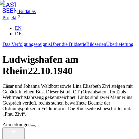
Bildatlas
Projekt
EN
|
DE
Das Verfolgungsereignis
Über die Bildserie
Bildserien
Überlieferung
Ludwigshafen am
Rhein
22.10.1940
Cäsar und Johanna Waldbott sowie Lina Elisabeth Zivi steigen mit
Gepäck in einen Bus. Dieser ist mit OT (Organisation Todt) als
Wehrmachtsfahrzeug gekennzeichnet. Links sind zwei Männer ins
Gespräch vertieft, rechts stehen bewaffnete Beamte der
Ordnungspolizei in Felduniform. Die Rückseite ist beschriftet mit:
„Frau Zivi“.
Anmerkungen