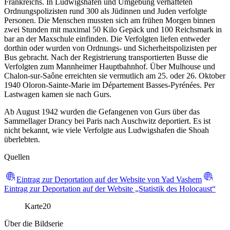
Frankreichs. In Ludwigshafen und Umgebung verhafteten
Ordnungspolizisten rund 300 als Jüdinnen und Juden verfolgte
Personen. Die Menschen mussten sich am frühen Morgen binnen
zwei Stunden mit maximal 50 Kilo Gepäck und 100 Reichsmark in
bar an der Maxschule einfinden. Die Verfolgten liefen entweder
dorthin oder wurden von Ordnungs- und Sicherheitspolizisten per
Bus gebracht. Nach der Registrierung transportierten Busse die
Verfolgten zum Mannheimer Hauptbahnhof. Über Mulhouse und
Chalon-sur-Saône erreichten sie vermutlich am 25. oder 26. Oktober
1940 Oloron-Sainte-Marie im Département Basses-Pyrénées. Per
Lastwagen kamen sie nach Gurs.
Ab August 1942 wurden die Gefangenen von Gurs über das
Sammellager Drancy bei Paris nach Auschwitz deportiert. Es ist
nicht bekannt, wie viele Verfolgte aus Ludwigshafen die Shoah
überlebten.
Quellen
Eintrag zur Deportation auf der Website von Yad Vashem
Eintrag zur Deportation auf der Website „Statistik des Holocaust“
Karte
20
Über die Bildserie