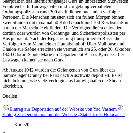
Saarpfalz in das Internierungslager Gurs im unbesetzten Südwesten
Frankreichs. In Ludwigshafen und Umgebung verhafteten
Ordnungspolizisten rund 300 als Jüdinnen und Juden verfolgte
Personen. Die Menschen mussten sich am frühen Morgen binnen
zwei Stunden mit maximal 50 Kilo Gepäck und 100 Reichsmark in
bar an der Maxschule einfinden. Die Verfolgten liefen entweder
dorthin oder wurden von Ordnungs- und Sicherheitspolizisten per
Bus gebracht. Nach der Registrierung transportierten Busse die
Verfolgten zum Mannheimer Hauptbahnhof. Über Mulhouse und
Chalon-sur-Saône erreichten sie vermutlich am 25. oder 26. Oktober
1940 Oloron-Sainte-Marie im Département Basses-Pyrénées. Per
Lastwagen kamen sie nach Gurs.
Ab August 1942 wurden die Gefangenen von Gurs über das
Sammellager Drancy bei Paris nach Auschwitz deportiert. Es ist
nicht bekannt, wie viele Verfolgte aus Ludwigshafen die Shoah
überlebten.
Quellen
Eintrag zur Deportation auf der Website von Yad Vashem
Eintrag zur Deportation auf der Website „Statistik des Holocaust“
Karte
20