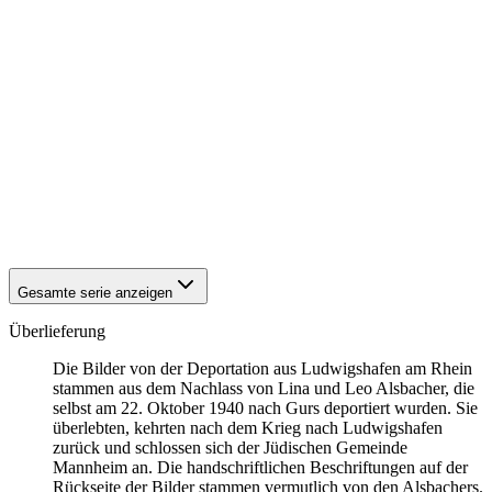
1940
Ludwigshafen am Rhein
1940
Ludwigshafen am Rhein
1940
Ludwigshafen am Rhein
1940
Ludwigshafen am Rhein
1940
Ludwigshafen am Rhein
1940
Ludwigshafen am Rhein
1940
Ludwigshafen am Rhein
1940
Ludwigshafen am Rhein
1940
Ludwigshafen am Rhein
1940
Ludwigshafen am Rhein
1940
Ludwigshafen am Rhein
1940
Ludwigshafen am Rhein
Gesamte serie anzeigen
Überlieferung
Die Bilder von der Deportation aus Ludwigshafen am Rhein
stammen aus dem Nachlass von Lina und Leo Alsbacher, die
selbst am 22. Oktober 1940 nach Gurs deportiert wurden. Sie
überlebten, kehrten nach dem Krieg nach Ludwigshafen
zurück und schlossen sich der Jüdischen Gemeinde
Mannheim an. Die handschriftlichen Beschriftungen auf der
Rückseite der Bilder stammen vermutlich von den Alsbachers.