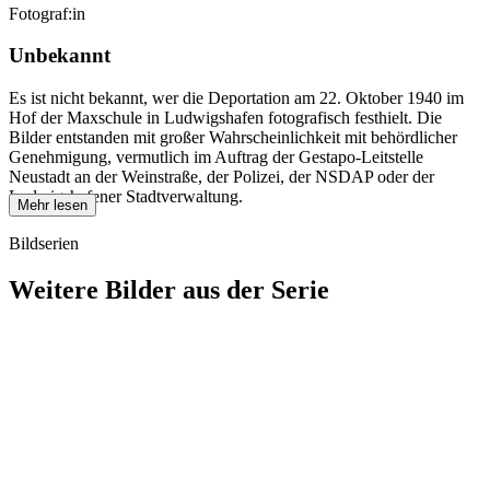
Fotograf:in
Unbekannt
Es ist nicht bekannt, wer die Deportation am 22. Oktober 1940 im
Hof der Maxschule in Ludwigshafen fotografisch festhielt. Die
Bilder entstanden mit großer Wahrscheinlichkeit mit behördlicher
Genehmigung, vermutlich im Auftrag der Gestapo-Leitstelle
Neustadt an der Weinstraße, der Polizei, der NSDAP oder der
Ludwigshafener Stadtverwaltung.
Mehr lesen
Bildserien
Weitere Bilder aus der Serie
1940
Ludwigshafen am Rhein
1940
Ludwigshafen am Rhein
1940
Ludwigshafen am Rhein
1940
Ludwigshafen am Rhein
1940
Ludwigshafen am Rhein
1940
Ludwigshafen am Rhein
1940
Ludwigshafen am Rhein
1940
Ludwigshafen am Rhein