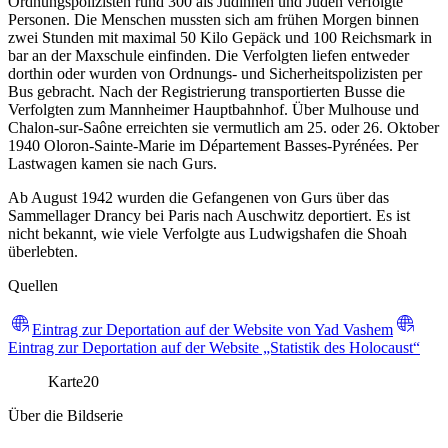
Ordnungspolizisten rund 300 als Jüdinnen und Juden verfolgte
Personen. Die Menschen mussten sich am frühen Morgen binnen
zwei Stunden mit maximal 50 Kilo Gepäck und 100 Reichsmark in
bar an der Maxschule einfinden. Die Verfolgten liefen entweder
dorthin oder wurden von Ordnungs- und Sicherheitspolizisten per
Bus gebracht. Nach der Registrierung transportierten Busse die
Verfolgten zum Mannheimer Hauptbahnhof. Über Mulhouse und
Chalon-sur-Saône erreichten sie vermutlich am 25. oder 26. Oktober
1940 Oloron-Sainte-Marie im Département Basses-Pyrénées. Per
Lastwagen kamen sie nach Gurs.
Ab August 1942 wurden die Gefangenen von Gurs über das
Sammellager Drancy bei Paris nach Auschwitz deportiert. Es ist
nicht bekannt, wie viele Verfolgte aus Ludwigshafen die Shoah
überlebten.
Quellen
Eintrag zur Deportation auf der Website von Yad Vashem
Eintrag zur Deportation auf der Website „Statistik des Holocaust“
Karte
20
Über die Bildserie