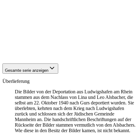
1940
Ludwigshafen am Rhein
1940
Ludwigshafen am Rhein
1940
Ludwigshafen am Rhein
1940
Ludwigshafen am Rhein
1940
Ludwigshafen am Rhein
1940
Ludwigshafen am Rhein
1940
Ludwigshafen am Rhein
1940
Ludwigshafen am Rhein
1940
Ludwigshafen am Rhein
1940
Ludwigshafen am Rhein
Gesamte serie anzeigen
Überlieferung
Die Bilder von der Deportation aus Ludwigshafen am Rhein
stammen aus dem Nachlass von Lina und Leo Alsbacher, die
selbst am 22. Oktober 1940 nach Gurs deportiert wurden. Sie
überlebten, kehrten nach dem Krieg nach Ludwigshafen
zurück und schlossen sich der Jüdischen Gemeinde
Mannheim an. Die handschriftlichen Beschriftungen auf der
Rückseite der Bilder stammen vermutlich von den Alsbachers.
Wie diese in den Besitz der Bilder kamen, ist nicht bekannt.