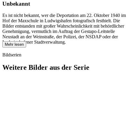
Unbekannt
Es ist nicht bekannt, wer die Deportation am 22. Oktober 1940 im
Hof der Maxschule in Ludwigshafen fotografisch festhielt. Die
Bilder entstanden mit großer Wahrscheinlichkeit mit behördlicher
Genehmigung, vermutlich im Auftrag der Gestapo-Leitstelle
Neustadt an der Weinstraße, der Polizei, der NSDAP oder der
Ludwigshafener Stadtverwaltung.
Mehr lesen
Bildserien
Weitere Bilder aus der Serie
1940
Ludwigshafen am Rhein
1940
Ludwigshafen am Rhein
1940
Ludwigshafen am Rhein
1940
Ludwigshafen am Rhein
1940
Ludwigshafen am Rhein
1940
Ludwigshafen am Rhein
1940
Ludwigshafen am Rhein
1940
Ludwigshafen am Rhein
1940
Ludwigshafen am Rhein
1940
Ludwigshafen am Rhein