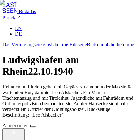
Bildatlas
Projekt
EN
|
DE
Das Verfolgungsereignis
Über die Bildserie
Bildserien
Überlieferung
Ludwigshafen am
Rhein
22.10.1940
Jüdinnen und Juden gehen mit Gepäck zu einem in der Maxstraße
wartenden Bus, darunter Leo Alsbacher. Ein Mann in
Trachtenanzug und mit Tirolerhut, Jugendliche mit Fahrrädern und
Ordnungspolizisten beobachten sie. An der Hausecke steht halb
verdeckt ein Offizier der Ordnungspolizei. Rückseitige
Beschriftung: „Leo Alsbacher“.
Anmerkungen