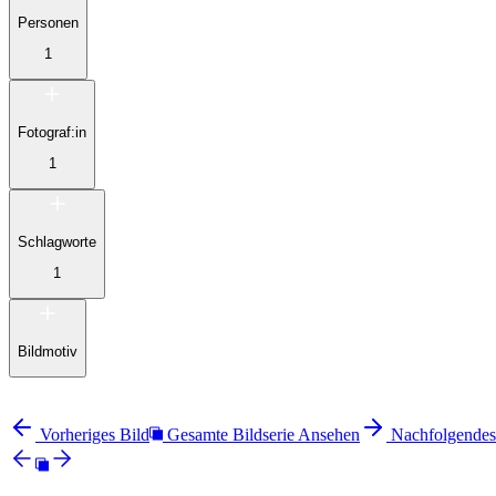
Personen
1
Fotograf:in
1
Schlagworte
1
Bildmotiv
Vorheriges Bild
Gesamte Bildserie Ansehen
Nachfolgendes