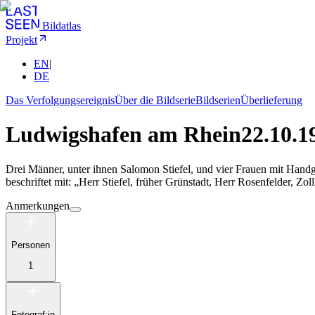
Bildatlas
Projekt
EN
|
DE
Das Verfolgungsereignis
Über die Bildserie
Bildserien
Überlieferung
Ludwigshafen am Rhein
22.10.1
Drei Männer, unter ihnen Salomon Stiefel, und vier Frauen mit Handg
beschriftet mit: „Herr Stiefel, früher Grünstadt, Herr Rosenfelder, Zoll
Anmerkungen
Personen
1
Fotograf:in