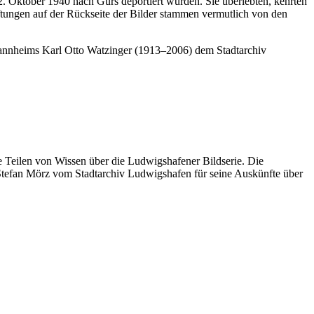
 Oktober 1940 nach Gurs deportiert wurden. Sie überlebten, kehrten
ungen auf der Rückseite der Bilder stammen vermutlich von den
annheims Karl Otto Watzinger (1913–2006) dem Stadtarchiv
eilen von Wissen über die Ludwigshafener Bildserie. Die
Stefan Mörz vom Stadtarchiv Ludwigshafen für seine Auskünfte über