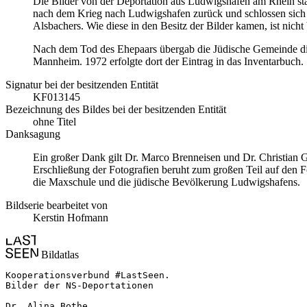
Die Bilder von der Deportation aus Ludwigshafen am Rhein sta
nach dem Krieg nach Ludwigshafen zurück und schlossen sich 
Alsbachers. Wie diese in den Besitz der Bilder kamen, ist nicht
Nach dem Tod des Ehepaars übergab die Jüdische Gemeinde di
Mannheim. 1972 erfolgte dort der Eintrag in das Inventarbuch.
Signatur bei der besitzenden Entität
KF013145
Bezeichnung des Bildes bei der besitzenden Entität
ohne Titel
Danksagung
Ein großer Dank gilt Dr. Marco Brenneisen und Dr. Christia
Erschließung der Fotografien beruht zum großen Teil auf den 
die Maxschule und die jüdische Bevölkerung Ludwigshafens.
Bildserie bearbeitet von
Kerstin Hofmann
Bildatlas
Kooperationsverbund #LastSeen.

Bilder der NS-Deportationen

Dr. Alina Bothe
