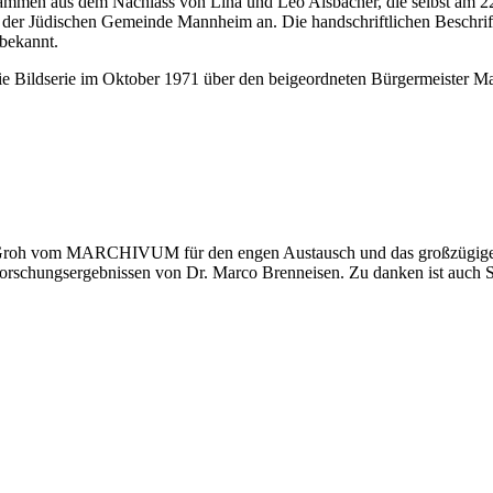
mmen aus dem Nachlass von Lina und Leo Alsbacher, die selbst am 22.
der Jüdischen Gemeinde Mannheim an. Die handschriftlichen Beschrift
 bekannt.
e Bildserie im Oktober 1971 über den beigeordneten Bürgermeister M
n Groh vom MARCHIVUM für den engen Austausch und das großzügige T
Forschungsergebnissen von Dr. Marco Brenneisen. Zu danken ist auch 