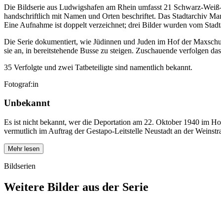
Die Bildserie aus Ludwigshafen am Rhein umfasst 21 Schwarz-Weiß-F
handschriftlich mit Namen und Orten beschriftet. Das Stadtarchiv Man
Eine Aufnahme ist doppelt verzeichnet; drei Bilder wurden vom St
Die Serie dokumentiert, wie Jüdinnen und Juden im Hof der Maxschu
sie an, in bereitstehende Busse zu steigen. Zuschauende verfolgen 
35 Verfolgte und zwei Tatbeteiligte sind namentlich bekannt.
Fotograf:in
Unbekannt
Es ist nicht bekannt, wer die Deportation am 22. Oktober 1940 im Ho
vermutlich im Auftrag der Gestapo-Leitstelle Neustadt an der Weinst
Mehr lesen
Bildserien
Weitere Bilder aus der Serie
1940
Ludwigshafen am Rhein
1940
Ludwigshafen am Rhein