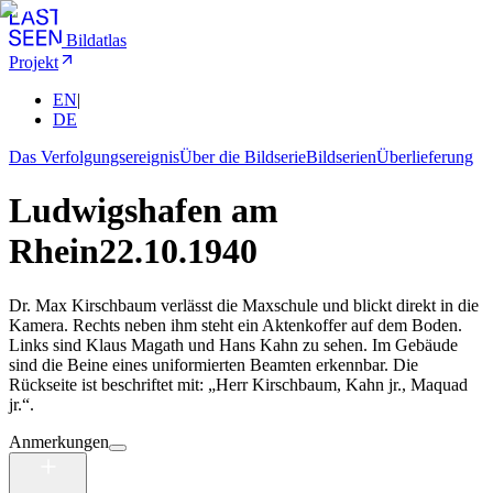
Bildatlas
Projekt
EN
|
DE
Das Verfolgungsereignis
Über die Bildserie
Bildserien
Überlieferung
Ludwigshafen am
Rhein
22.10.1940
Dr. Max Kirschbaum verlässt die Maxschule und blickt direkt in die
Kamera. Rechts neben ihm steht ein Aktenkoffer auf dem Boden.
Links sind Klaus Magath und Hans Kahn zu sehen. Im Gebäude
sind die Beine eines uniformierten Beamten erkennbar. Die
Rückseite ist beschriftet mit: „Herr Kirschbaum, Kahn jr., Maquad
jr.“.
Anmerkungen