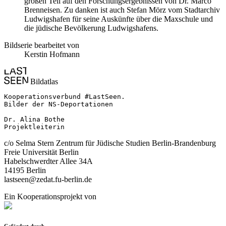
großen Teil auf den Forschungsergebnissen von Dr. Marco
Brenneisen. Zu danken ist auch Stefan Mörz vom Stadtarchiv
Ludwigshafen für seine Auskünfte über die Maxschule und
die jüdische Bevölkerung Ludwigshafens.
Bildserie bearbeitet von
Kerstin Hofmann
Bildatlas
Kooperationsverbund #LastSeen.

Bilder der NS-Deportationen

Dr. Alina Bothe

Projektleiterin
c/o Selma Stern Zentrum für Jüdische Studien Berlin-Brandenburg
Freie Universität Berlin
Habelschwerdter Allee 34A
14195 Berlin
lastseen@zedat.fu-berlin.de
Ein Kooperationsprojekt von
Gefördert durch