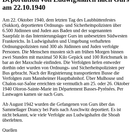
am 22.10.1940
Am 22. Oktober 1940, dem letzten Tag des Laubhüttenfestes
(Sukkot), deportierten Ordnungs- und Sicherheitspolizisten über
6.500 Jüdinnen und Juden aus Baden und der sogenannten
Saarpfalz in das Internierungslager Gurs im unbesetzten Südwesten
Frankreichs. In Ludwigshafen und Umgebung verhafteten
Ordnungspolizisten rund 300 als Jüdinnen und Juden verfolgte
Personen. Die Menschen mussten sich am frühen Morgen binnen
zwei Stunden mit maximal 50 Kilo Gepäck und 100 Reichsmark in
bar an der Maxschule einfinden. Die Verfolgten liefen entweder
dorthin oder wurden von Ordnungs- und Sicherheitspolizisten per
Bus gebracht. Nach der Registrierung transportierten Busse die
Verfolgten zum Mannheimer Hauptbahnhof. Über Mulhouse und
Chalon-sur-Saône erreichten sie vermutlich am 25. oder 26. Oktober
1940 Oloron-Sainte-Marie im Département Basses-Pyrénées. Per
Lastwagen kamen sie nach Gurs.
Ab August 1942 wurden die Gefangenen von Gurs über das
Sammellager Drancy bei Paris nach Auschwitz deportiert. Es ist
nicht bekannt, wie viele Verfolgte aus Ludwigshafen die Shoah
überlebten.
Quellen