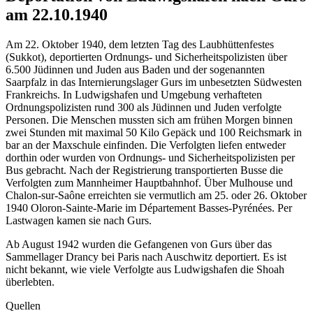
am 22.10.1940
Am 22. Oktober 1940, dem letzten Tag des Laubhüttenfestes
(Sukkot), deportierten Ordnungs- und Sicherheitspolizisten über
6.500 Jüdinnen und Juden aus Baden und der sogenannten
Saarpfalz in das Internierungslager Gurs im unbesetzten Südwesten
Frankreichs. In Ludwigshafen und Umgebung verhafteten
Ordnungspolizisten rund 300 als Jüdinnen und Juden verfolgte
Personen. Die Menschen mussten sich am frühen Morgen binnen
zwei Stunden mit maximal 50 Kilo Gepäck und 100 Reichsmark in
bar an der Maxschule einfinden. Die Verfolgten liefen entweder
dorthin oder wurden von Ordnungs- und Sicherheitspolizisten per
Bus gebracht. Nach der Registrierung transportierten Busse die
Verfolgten zum Mannheimer Hauptbahnhof. Über Mulhouse und
Chalon-sur-Saône erreichten sie vermutlich am 25. oder 26. Oktober
1940 Oloron-Sainte-Marie im Département Basses-Pyrénées. Per
Lastwagen kamen sie nach Gurs.
Ab August 1942 wurden die Gefangenen von Gurs über das
Sammellager Drancy bei Paris nach Auschwitz deportiert. Es ist
nicht bekannt, wie viele Verfolgte aus Ludwigshafen die Shoah
überlebten.
Quellen