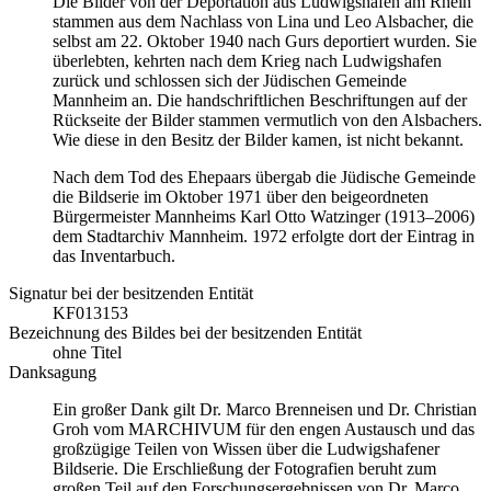
Die Bilder von der Deportation aus Ludwigshafen am Rhein
stammen aus dem Nachlass von Lina und Leo Alsbacher, die
selbst am 22. Oktober 1940 nach Gurs deportiert wurden. Sie
überlebten, kehrten nach dem Krieg nach Ludwigshafen
zurück und schlossen sich der Jüdischen Gemeinde
Mannheim an. Die handschriftlichen Beschriftungen auf der
Rückseite der Bilder stammen vermutlich von den Alsbachers.
Wie diese in den Besitz der Bilder kamen, ist nicht bekannt.
Nach dem Tod des Ehepaars übergab die Jüdische Gemeinde
die Bildserie im Oktober 1971 über den beigeordneten
Bürgermeister Mannheims Karl Otto Watzinger (1913–2006)
dem Stadtarchiv Mannheim. 1972 erfolgte dort der Eintrag in
das Inventarbuch.
Signatur bei der besitzenden Entität
KF013153
Bezeichnung des Bildes bei der besitzenden Entität
ohne Titel
Danksagung
Ein großer Dank gilt Dr. Marco Brenneisen und Dr. Christian
Groh vom MARCHIVUM für den engen Austausch und das
großzügige Teilen von Wissen über die Ludwigshafener
Bildserie. Die Erschließung der Fotografien beruht zum
großen Teil auf den Forschungsergebnissen von Dr. Marco