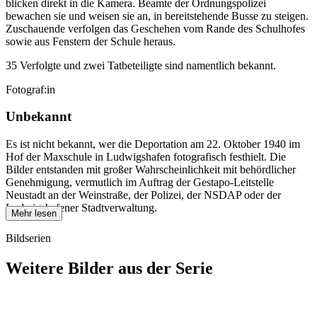
blicken direkt in die Kamera. Beamte der Ordnungspolizei
bewachen sie und weisen sie an, in bereitstehende Busse zu steigen.
Zuschauende verfolgen das Geschehen vom Rande des Schulhofes
sowie aus Fenstern der Schule heraus.
35 Verfolgte und zwei Tatbeteiligte sind namentlich bekannt.
Fotograf:in
Unbekannt
Es ist nicht bekannt, wer die Deportation am 22. Oktober 1940 im
Hof der Maxschule in Ludwigshafen fotografisch festhielt. Die
Bilder entstanden mit großer Wahrscheinlichkeit mit behördlicher
Genehmigung, vermutlich im Auftrag der Gestapo-Leitstelle
Neustadt an der Weinstraße, der Polizei, der NSDAP oder der
Ludwigshafener Stadtverwaltung.
Mehr lesen
Bildserien
Weitere Bilder aus der Serie
1940
Ludwigshafen am Rhein
1940
Ludwigshafen am Rhein