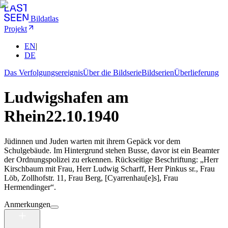
Bildatlas
Projekt
EN
|
DE
Das Verfolgungsereignis
Über die Bildserie
Bildserien
Überlieferung
Ludwigshafen am
Rhein
22.10.1940
Jüdinnen und Juden warten mit ihrem Gepäck vor dem
Schulgebäude. Im Hintergrund stehen Busse, davor ist ein Beamter
der Ordnungspolizei zu erkennen. Rückseitige Beschriftung: „Herr
Kirschbaum mit Frau, Herr Ludwig Scharff, Herr Pinkus sr., Frau
Löb, Zollhofstr. 11, Frau Berg, [Cyarrenhau[e]s], Frau
Hermendinger“.
Anmerkungen