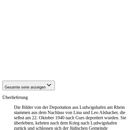
1940
Ludwigshafen am Rhein
1940
Ludwigshafen am Rhein
1940
Ludwigshafen am Rhein
1940
Ludwigshafen am Rhein
1940
Ludwigshafen am Rhein
1940
Ludwigshafen am Rhein
1940
Ludwigshafen am Rhein
1940
Ludwigshafen am Rhein
1940
Ludwigshafen am Rhein
1940
Ludwigshafen am Rhein
1940
Ludwigshafen am Rhein
1940
Ludwigshafen am Rhein
1940
Ludwigshafen am Rhein
1940
Ludwigshafen am Rhein
Gesamte serie anzeigen
Überlieferung
Die Bilder von der Deportation aus Ludwigshafen am Rhein
stammen aus dem Nachlass von Lina und Leo Alsbacher, die
selbst am 22. Oktober 1940 nach Gurs deportiert wurden. Sie
überlebten, kehrten nach dem Krieg nach Ludwigshafen
zurück und schlossen sich der Jüdischen Gemeinde