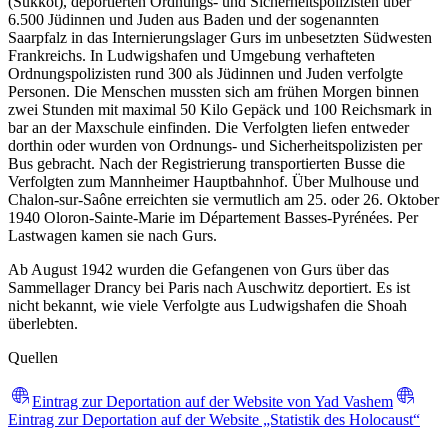
(Sukkot), deportierten Ordnungs- und Sicherheitspolizisten über
6.500 Jüdinnen und Juden aus Baden und der sogenannten
Saarpfalz in das Internierungslager Gurs im unbesetzten Südwesten
Frankreichs. In Ludwigshafen und Umgebung verhafteten
Ordnungspolizisten rund 300 als Jüdinnen und Juden verfolgte
Personen. Die Menschen mussten sich am frühen Morgen binnen
zwei Stunden mit maximal 50 Kilo Gepäck und 100 Reichsmark in
bar an der Maxschule einfinden. Die Verfolgten liefen entweder
dorthin oder wurden von Ordnungs- und Sicherheitspolizisten per
Bus gebracht. Nach der Registrierung transportierten Busse die
Verfolgten zum Mannheimer Hauptbahnhof. Über Mulhouse und
Chalon-sur-Saône erreichten sie vermutlich am 25. oder 26. Oktober
1940 Oloron-Sainte-Marie im Département Basses-Pyrénées. Per
Lastwagen kamen sie nach Gurs.
Ab August 1942 wurden die Gefangenen von Gurs über das
Sammellager Drancy bei Paris nach Auschwitz deportiert. Es ist
nicht bekannt, wie viele Verfolgte aus Ludwigshafen die Shoah
überlebten.
Quellen
Eintrag zur Deportation auf der Website von Yad Vashem
Eintrag zur Deportation auf der Website „Statistik des Holocaust“