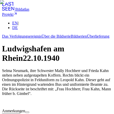
Bildatlas
Projekt
EN
|
DE
Das Verfolgungsereignis
Über die Bildserie
Bildserien
Überlieferung
Ludwigshafen am
Rhein
22.10.1940
Selma Neumark, ihre Schwester Mally Hochherr und Frieda Kahn
stehen neben aufgestapelten Koffern. Rechts blickt ein
Ordnungspolizist in Felduniform zu Leopold Kahn. Dieser geht auf
einen im Hintergrund wartenden Bus und uniformierte Beamte zu.
Die Rückseite ist beschriftet mit: „Frau Hochherr, Frau Kahn, Mann
früher b. Gimbel“.
Anmerkungen