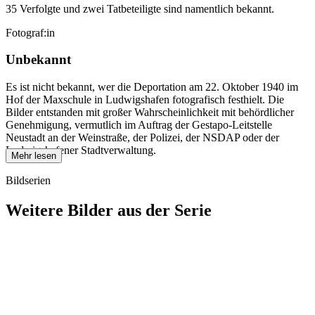
35 Verfolgte und zwei Tatbeteiligte sind namentlich bekannt.
Fotograf:in
Unbekannt
Es ist nicht bekannt, wer die Deportation am 22. Oktober 1940 im
Hof der Maxschule in Ludwigshafen fotografisch festhielt. Die
Bilder entstanden mit großer Wahrscheinlichkeit mit behördlicher
Genehmigung, vermutlich im Auftrag der Gestapo-Leitstelle
Neustadt an der Weinstraße, der Polizei, der NSDAP oder der
Ludwigshafener Stadtverwaltung.
Mehr lesen
Bildserien
Weitere Bilder aus der Serie
1940
Ludwigshafen am Rhein
1940
Ludwigshafen am Rhein
1940
Ludwigshafen am Rhein
1940
Ludwigshafen am Rhein
1940
Ludwigshafen am Rhein
1940
Ludwigshafen am Rhein