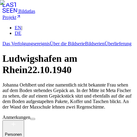
Bildatlas
Projekt
EN
|
DE
Das Verfolgungsereignis
Über die Bildserie
Bildserien
Überlieferung
Ludwigshafen am
Rhein
22.10.1940
Johanna Oehlbert und eine namentlich nicht bekannte Frau sehen
auf dem Boden stehendes Gepäck an. In der Mitte ist Meta Fischer
zu sehen, die auf einem Gepäckstück sitzt und ebenfalls auf die auf
dem Boden aufgestapelten Pakete, Koffer und Taschen blickt. An
der Wand der Maxschule lehnen zwei Regenschirme.
Anmerkungen
Personen