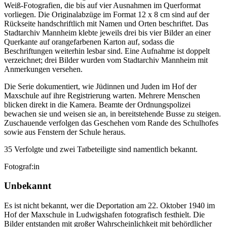
Weiß-Fotografien, die bis auf vier Ausnahmen im Querformat
vorliegen. Die Originalabzüge im Format 12 x 8 cm sind auf der
Rückseite handschriftlich mit Namen und Orten beschriftet. Das
Stadtarchiv Mannheim klebte jeweils drei bis vier Bilder an einer
Querkante auf orangefarbenen Karton auf, sodass die
Beschriftungen weiterhin lesbar sind. Eine Aufnahme ist doppelt
verzeichnet; drei Bilder wurden vom Stadtarchiv Mannheim mit
Anmerkungen versehen.
Die Serie dokumentiert, wie Jüdinnen und Juden im Hof der
Maxschule auf ihre Registrierung warten. Mehrere Menschen
blicken direkt in die Kamera. Beamte der Ordnungspolizei
bewachen sie und weisen sie an, in bereitstehende Busse zu steigen.
Zuschauende verfolgen das Geschehen vom Rande des Schulhofes
sowie aus Fenstern der Schule heraus.
35 Verfolgte und zwei Tatbeteiligte sind namentlich bekannt.
Fotograf:in
Unbekannt
Es ist nicht bekannt, wer die Deportation am 22. Oktober 1940 im
Hof der Maxschule in Ludwigshafen fotografisch festhielt. Die
Bilder entstanden mit großer Wahrscheinlichkeit mit behördlicher