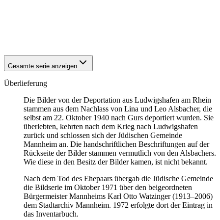
1940
Ludwigshafen am Rhein
1940
Ludwigshafen am Rhein
1940
Ludwigshafen am Rhein
1940
Ludwigshafen am Rhein
Gesamte serie anzeigen
Überlieferung
Die Bilder von der Deportation aus Ludwigshafen am Rhein
stammen aus dem Nachlass von Lina und Leo Alsbacher, die
selbst am 22. Oktober 1940 nach Gurs deportiert wurden. Sie
überlebten, kehrten nach dem Krieg nach Ludwigshafen
zurück und schlossen sich der Jüdischen Gemeinde
Mannheim an. Die handschriftlichen Beschriftungen auf der
Rückseite der Bilder stammen vermutlich von den Alsbachers.
Wie diese in den Besitz der Bilder kamen, ist nicht bekannt.
Nach dem Tod des Ehepaars übergab die Jüdische Gemeinde
die Bildserie im Oktober 1971 über den beigeordneten
Bürgermeister Mannheims Karl Otto Watzinger (1913–2006)
dem Stadtarchiv Mannheim. 1972 erfolgte dort der Eintrag in
das Inventarbuch.