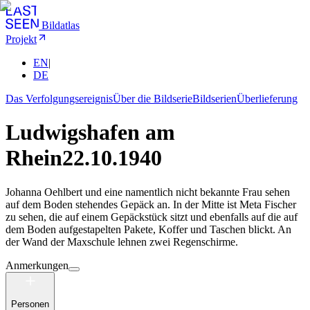
Bildatlas
Projekt
EN
|
DE
Das Verfolgungsereignis
Über die Bildserie
Bildserien
Überlieferung
Ludwigshafen am
Rhein
22.10.1940
Johanna Oehlbert und eine namentlich nicht bekannte Frau sehen
auf dem Boden stehendes Gepäck an. In der Mitte ist Meta Fischer
zu sehen, die auf einem Gepäckstück sitzt und ebenfalls auf die auf
dem Boden aufgestapelten Pakete, Koffer und Taschen blickt. An
der Wand der Maxschule lehnen zwei Regenschirme.
Anmerkungen
Personen