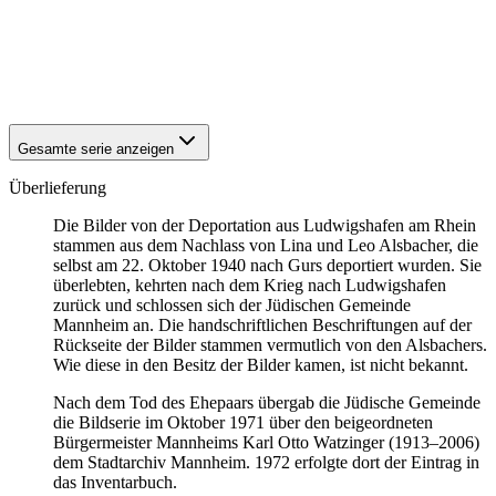
1940
Ludwigshafen am Rhein
1940
Ludwigshafen am Rhein
1940
Ludwigshafen am Rhein
1940
Ludwigshafen am Rhein
Gesamte serie anzeigen
Überlieferung
Die Bilder von der Deportation aus Ludwigshafen am Rhein
stammen aus dem Nachlass von Lina und Leo Alsbacher, die
selbst am 22. Oktober 1940 nach Gurs deportiert wurden. Sie
überlebten, kehrten nach dem Krieg nach Ludwigshafen
zurück und schlossen sich der Jüdischen Gemeinde
Mannheim an. Die handschriftlichen Beschriftungen auf der
Rückseite der Bilder stammen vermutlich von den Alsbachers.
Wie diese in den Besitz der Bilder kamen, ist nicht bekannt.
Nach dem Tod des Ehepaars übergab die Jüdische Gemeinde
die Bildserie im Oktober 1971 über den beigeordneten
Bürgermeister Mannheims Karl Otto Watzinger (1913–2006)
dem Stadtarchiv Mannheim. 1972 erfolgte dort der Eintrag in
das Inventarbuch.