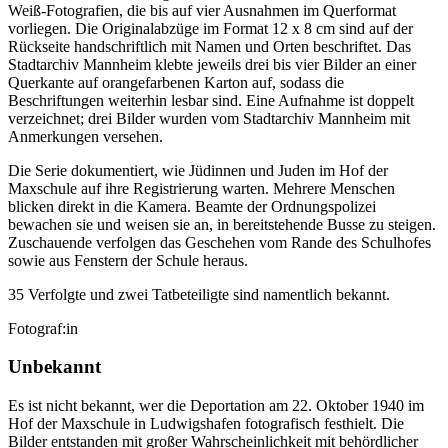
Weiß-Fotografien, die bis auf vier Ausnahmen im Querformat
vorliegen. Die Originalabzüge im Format 12 x 8 cm sind auf der
Rückseite handschriftlich mit Namen und Orten beschriftet. Das
Stadtarchiv Mannheim klebte jeweils drei bis vier Bilder an einer
Querkante auf orangefarbenen Karton auf, sodass die
Beschriftungen weiterhin lesbar sind. Eine Aufnahme ist doppelt
verzeichnet; drei Bilder wurden vom Stadtarchiv Mannheim mit
Anmerkungen versehen.
Die Serie dokumentiert, wie Jüdinnen und Juden im Hof der
Maxschule auf ihre Registrierung warten. Mehrere Menschen
blicken direkt in die Kamera. Beamte der Ordnungspolizei
bewachen sie und weisen sie an, in bereitstehende Busse zu steigen.
Zuschauende verfolgen das Geschehen vom Rande des Schulhofes
sowie aus Fenstern der Schule heraus.
35 Verfolgte und zwei Tatbeteiligte sind namentlich bekannt.
Fotograf:in
Unbekannt
Es ist nicht bekannt, wer die Deportation am 22. Oktober 1940 im
Hof der Maxschule in Ludwigshafen fotografisch festhielt. Die
Bilder entstanden mit großer Wahrscheinlichkeit mit behördlicher