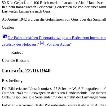
50 Kilo Gepäck und 100 Reichsmark in bar an der Alten Handelsschul
In einem französischen Personenzug erreichten sie von dort über M
Lastwagen kamen sie nach Gurs.
Ab August 1942 wurden die Gefangenen von Gurs über das Sammellager
Quellen
Die Fahrt der sieben Deportationszüge aus Baden zum Internieru
„Statistik des Holocaust“
„Vor aller Augen“
Karte
25
Über die Bildserie
Lörrach, 22.10.1940
Beschreibung
Die Bildserie aus Lörrach umfasst 25 Schwarz-Weiß-Fotografien im Q
Oktober 1940 mit Lastwagen an der Alten Handelsschule. Die meisten
Ordnungspolizei. Die Serie endet mit der Abfahrt der Lastwagen vom
Fotograf war vermutlich der Polizeibeamte Gustav Kühner im Auftrag