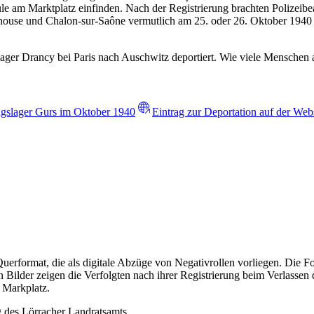
e am Marktplatz einfinden. Nach der Registrierung brachten Polizeibe
ulhouse und Chalon-sur-Saône vermutlich am 25. oder 26. Oktober 194
 Drancy bei Paris nach Auschwitz deportiert. Wie viele Menschen aus
ngslager Gurs im Oktober 1940
Eintrag zur Deportation auf der We
uerformat, die als digitale Abzüge von Negativrollen vorliegen. Die 
 Bilder zeigen die Verfolgten nach ihrer Registrierung beim Verlasse
 Markplatz.
 des Lörracher Landratsamts.