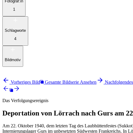
Fotograf:in
1
Schlagworte
4
Bildmotiv
Vorheriges Bild
Gesamte Bildserie Ansehen
Nachfolgendes
Das Verfolgungsereignis
Deportation von Lörrach nach Gurs am 22
Am 22. Oktober 1940, dem letzten Tag des Laubhüttenfestes (Sukkot)
Internierungslager Gurs im unbesetzten Südwesten Frankreichs. In 