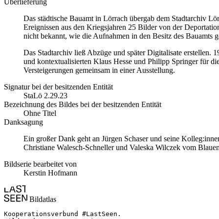
Überlieferung
Das städtische Bauamt in Lörrach übergab dem Stadtarchiv Lörr
Ereignissen aus den Kriegsjahren 25 Bilder von der Deportati
nicht bekannt, wie die Aufnahmen in den Besitz des Bauamts g
Das Stadtarchiv ließ Abzüge und später Digitalisate erstellen. 
und kontextualisierten Klaus Hesse und Philipp Springer für di
Versteigerungen gemeinsam in einer Ausstellung.
Signatur bei der besitzenden Entität
StaLö 2.29.23
Bezeichnung des Bildes bei der besitzenden Entität
Ohne Titel
Danksagung
Ein großer Dank geht an Jürgen Schaser und seine Kolleg:innen
Christiane Walesch-Schneller und Valeska Wilczek vom Blauen H
Bildserie bearbeitet von
Kerstin Hofmann
Bildatlas
Kooperationsverbund #LastSeen.
