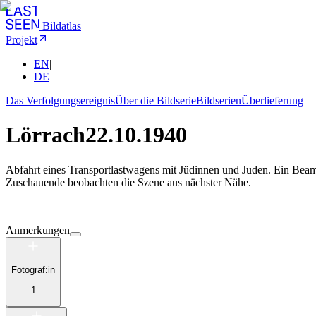
Bildatlas
Projekt
EN
|
DE
Das Verfolgungsereignis
Über die Bildserie
Bildserien
Überlieferung
Lörrach
22.10.1940
Abfahrt eines Transportlastwagens mit Jüdinnen und Juden. Ein Beamt
Zuschauende beobachten die Szene aus nächster Nähe.
Anmerkungen
Fotograf:in
1