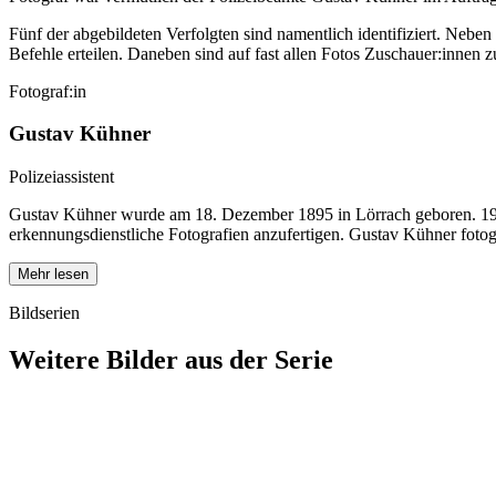
Fünf der abgebildeten Verfolgten sind namentlich identifiziert. Neb
Befehle erteilen. Daneben sind auf fast allen Fotos Zuschauer:innen 
Fotograf:in
Gustav Kühner
Polizeiassistent
Gustav Kühner wurde am 18. Dezember 1895 in Lörrach geboren. 1920 tr
erkennungsdienstliche Fotografien anzufertigen. Gustav Kühner fotog
Mehr lesen
Bildserien
Weitere Bilder aus der Serie
1940
Lörrach
1940
Lörrach
1940
Lörrach
1940
Lörrach
1940
Lörrach