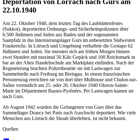
Deportation von Lörrach nach Gurs am
22.10.1940
Am 22. Oktober 1940, dem letzten Tag des Laubhüttenfestes
(Sukkot), deportierten Ordnungs- und Sicherheitspolizisten über
6.500 Jüdinnen und Juden aus Baden und der sogenannten
Saarpfalz in das Internierungslager Gurs im unbesetzten Südwesten
Frankreichs. In Lörrach und Umgebung verhaftete die Gestapo 62
Jüdinnen und Juden. Sie mussten sich am frühen Morgen binnen
zwei Stunden mit maximal 50 Kilo Gepäck und 100 Reichsmark in
bar an der Alten Handelsschule am Marktplatz einfinden. Nach der
Registrierung brachten Polizeibeamte sie mit Lastwagen zur
Sammelstelle nach Freiburg im Breisgau. In einem französischen
Personenzug erreichten sie von dort über Mulhouse und Chalon-sur-
Saône vermutlich am 25. oder 26. Oktober 1940 Oloron-Sainte-
Marie im Département Basses-Pyrénées. Per Lastwagen kamen sie
nach Gurs.
Ab August 1942 wurden die Gefangenen von Gurs über das
Sammellager Drancy bei Paris nach Auschwitz deportiert. Wie viele
Menschen aus Lörrach die Shoah überlebten, ist nicht bekannt.
Quellen