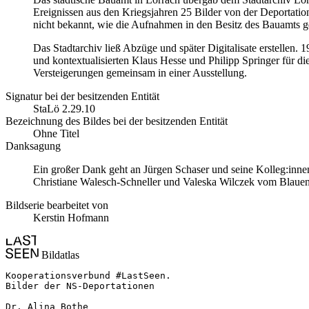
Ereignissen aus den Kriegsjahren 25 Bilder von der Deportati
nicht bekannt, wie die Aufnahmen in den Besitz des Bauamts g
Das Stadtarchiv ließ Abzüge und später Digitalisate erstellen. 
und kontextualisierten Klaus Hesse und Philipp Springer für di
Versteigerungen gemeinsam in einer Ausstellung.
Signatur bei der besitzenden Entität
StaLö 2.29.10
Bezeichnung des Bildes bei der besitzenden Entität
Ohne Titel
Danksagung
Ein großer Dank geht an Jürgen Schaser und seine Kolleg:innen
Christiane Walesch-Schneller und Valeska Wilczek vom Blauen H
Bildserie bearbeitet von
Kerstin Hofmann
Bildatlas
Kooperationsverbund #LastSeen.

Bilder der NS-Deportationen

Dr. Alina Bothe
