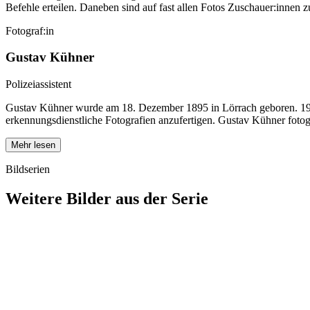
Befehle erteilen. Daneben sind auf fast allen Fotos Zuschauer:innen 
Fotograf:in
Gustav Kühner
Polizeiassistent
Gustav Kühner wurde am 18. Dezember 1895 in Lörrach geboren. 1920 tr
erkennungsdienstliche Fotografien anzufertigen. Gustav Kühner fotog
Mehr lesen
Bildserien
Weitere Bilder aus der Serie
1940
Lörrach
1940
Lörrach
1940
Lörrach
1940
Lörrach
1940
Lörrach
1940
Lörrach
1940
Lörrach