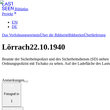
Bildatlas
Projekt
EN
|
DE
Das Verfolgungsereignis
Über die Bildserie
Bildserien
Überlieferung
Lörrach
22.10.1940
Beamte der Sicherheitspolizei und des Sicherheitsdiensts (SD) stehen 
Ordnungspolizist mit Tschako zu sehen. Auf der Ladefläche des Las
Anmerkungen
Fotograf:in
1