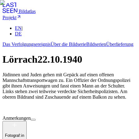
Bildatlas
Projekt
EN
|
DE
Das Verfolgungsereignis
Über die Bildserie
Bildserien
Überlieferung
Lörrach
22.10.1940
Jüdinnen und Juden gehen mit Gepäck auf einen offenen
Mannschaftstransportwagen zu. Ein Offizier der Ordnungspolizei
gibt ihnen Anweisungen und fasst einen Mann an der Schulter.
Links stehen zwei teilweise verdeckte Sicherheitspolizisten. Am
oberen Bildrand sind Zuschauende auf einem Balkon zu sehen.
Anmerkungen
Fotograf:in