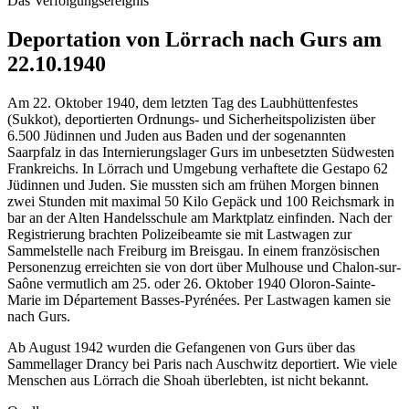
Das Verfolgungsereignis
Deportation von Lörrach nach Gurs am
22.10.1940
Am 22. Oktober 1940, dem letzten Tag des Laubhüttenfestes
(Sukkot), deportierten Ordnungs- und Sicherheitspolizisten über
6.500 Jüdinnen und Juden aus Baden und der sogenannten
Saarpfalz in das Internierungslager Gurs im unbesetzten Südwesten
Frankreichs. In Lörrach und Umgebung verhaftete die Gestapo 62
Jüdinnen und Juden. Sie mussten sich am frühen Morgen binnen
zwei Stunden mit maximal 50 Kilo Gepäck und 100 Reichsmark in
bar an der Alten Handelsschule am Marktplatz einfinden. Nach der
Registrierung brachten Polizeibeamte sie mit Lastwagen zur
Sammelstelle nach Freiburg im Breisgau. In einem französischen
Personenzug erreichten sie von dort über Mulhouse und Chalon-sur-
Saône vermutlich am 25. oder 26. Oktober 1940 Oloron-Sainte-
Marie im Département Basses-Pyrénées. Per Lastwagen kamen sie
nach Gurs.
Ab August 1942 wurden die Gefangenen von Gurs über das
Sammellager Drancy bei Paris nach Auschwitz deportiert. Wie viele
Menschen aus Lörrach die Shoah überlebten, ist nicht bekannt.