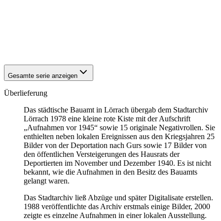
1940
Lörrach
1940
Lörrach
1940
Lörrach
1940
Lörrach
1940
Lörrach
Gesamte serie anzeigen
Überlieferung
Das städtische Bauamt in Lörrach übergab dem Stadtarchiv
Lörrach 1978 eine kleine rote Kiste mit der Aufschrift
„Aufnahmen vor 1945“ sowie 15 originale Negativrollen. Sie
enthielten neben lokalen Ereignissen aus den Kriegsjahren 25
Bilder von der Deportation nach Gurs sowie 17 Bilder von
den öffentlichen Versteigerungen des Hausrats der
Deportierten im November und Dezember 1940. Es ist nicht
bekannt, wie die Aufnahmen in den Besitz des Bauamts
gelangt waren.
Das Stadtarchiv ließ Abzüge und später Digitalisate erstellen.
1988 veröffentlichte das Archiv erstmals einige Bilder, 2000
zeigte es einzelne Aufnahmen in einer lokalen Ausstellung.