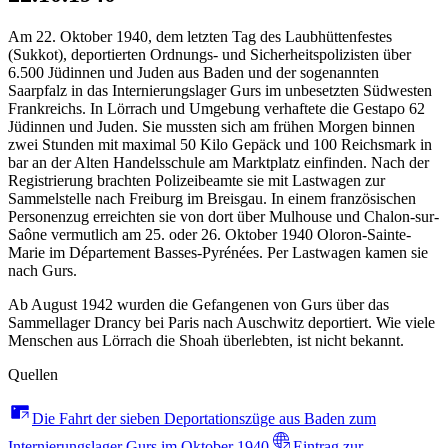
Am 22. Oktober 1940, dem letzten Tag des Laubhüttenfestes
(Sukkot), deportierten Ordnungs- und Sicherheitspolizisten über
6.500 Jüdinnen und Juden aus Baden und der sogenannten
Saarpfalz in das Internierungslager Gurs im unbesetzten Südwesten
Frankreichs. In Lörrach und Umgebung verhaftete die Gestapo 62
Jüdinnen und Juden. Sie mussten sich am frühen Morgen binnen
zwei Stunden mit maximal 50 Kilo Gepäck und 100 Reichsmark in
bar an der Alten Handelsschule am Marktplatz einfinden. Nach der
Registrierung brachten Polizeibeamte sie mit Lastwagen zur
Sammelstelle nach Freiburg im Breisgau. In einem französischen
Personenzug erreichten sie von dort über Mulhouse und Chalon-sur-
Saône vermutlich am 25. oder 26. Oktober 1940 Oloron-Sainte-
Marie im Département Basses-Pyrénées. Per Lastwagen kamen sie
nach Gurs.
Ab August 1942 wurden die Gefangenen von Gurs über das
Sammellager Drancy bei Paris nach Auschwitz deportiert. Wie viele
Menschen aus Lörrach die Shoah überlebten, ist nicht bekannt.
Quellen
Die Fahrt der sieben Deportationszüge aus Baden zum
Internierungslager Gurs im Oktober 1940
Eintrag zur