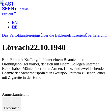
Bildatlas
Projekt
EN
|
DE
Das Verfolgungsereignis
Über die Bildserie
Bildserien
Überlieferung
Lörrach
22.10.1940
Eine Frau mit Koffer geht hinter einem Beamten der
Ordnungspolizei vorbei, der sich mit einem Kollegen unterhält.
Beide haben Mäntel über ihren Armen. Links sind zwei lachende
Beamte der Sicherheitspolizei in Gestapo-Uniform zu sehen, einer
mit Zigarette in der Hand.
Anmerkungen
Fotograf:in