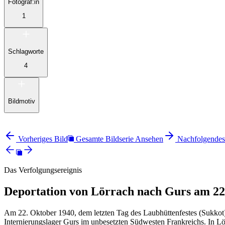
Fotograf:in
1
Schlagworte
4
Bildmotiv
Vorheriges Bild
Gesamte Bildserie Ansehen
Nachfolgendes
Das Verfolgungsereignis
Deportation von Lörrach nach Gurs am 22
Am 22. Oktober 1940, dem letzten Tag des Laubhüttenfestes (Sukkot)
Internierungslager Gurs im unbesetzten Südwesten Frankreichs. In 