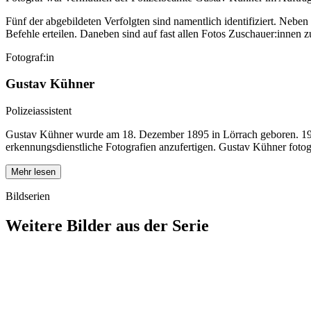
Fünf der abgebildeten Verfolgten sind namentlich identifiziert. Neb
Befehle erteilen. Daneben sind auf fast allen Fotos Zuschauer:innen 
Fotograf:in
Gustav Kühner
Polizeiassistent
Gustav Kühner wurde am 18. Dezember 1895 in Lörrach geboren. 1920 tr
erkennungsdienstliche Fotografien anzufertigen. Gustav Kühner fotog
Mehr lesen
Bildserien
Weitere Bilder aus der Serie
1940
Lörrach
1940
Lörrach
1940
Lörrach
1940
Lörrach
1940
Lörrach