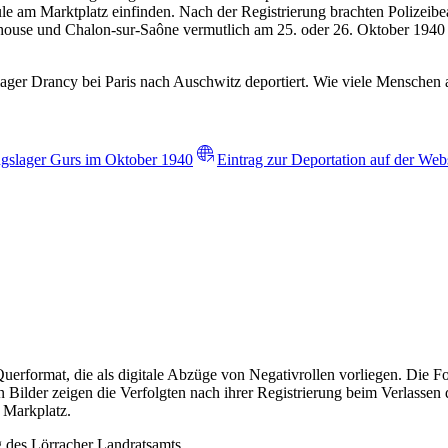
e am Marktplatz einfinden. Nach der Registrierung brachten Polizeibe
ulhouse und Chalon-sur-Saône vermutlich am 25. oder 26. Oktober 194
 Drancy bei Paris nach Auschwitz deportiert. Wie viele Menschen aus
ngslager Gurs im Oktober 1940
Eintrag zur Deportation auf der We
uerformat, die als digitale Abzüge von Negativrollen vorliegen. Die 
 Bilder zeigen die Verfolgten nach ihrer Registrierung beim Verlasse
 Markplatz.
 des Lörracher Landratsamts.