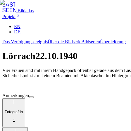
Bildatlas
Projekt
EN
|
DE
Das Verfolgungsereignis
Über die Bildserie
Bildserien
Überlieferung
Lörrach
22.10.1940
Vier Frauen sind mit ihrem Handgepäck offenbar gerade aus dem Lastw
Sicherheitspolizist mit einem Beamten mit Aktentasche. Im Hintergru
Anmerkungen
Fotograf:in
1