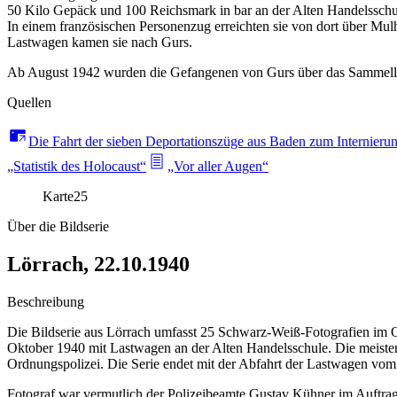
50 Kilo Gepäck und 100 Reichsmark in bar an der Alten Handelsschul
In einem französischen Personenzug erreichten sie von dort über M
Lastwagen kamen sie nach Gurs.
Ab August 1942 wurden die Gefangenen von Gurs über das Sammellager
Quellen
Die Fahrt der sieben Deportationszüge aus Baden zum Internieru
„Statistik des Holocaust“
„Vor aller Augen“
Karte
25
Über die Bildserie
Lörrach, 22.10.1940
Beschreibung
Die Bildserie aus Lörrach umfasst 25 Schwarz-Weiß-Fotografien im Q
Oktober 1940 mit Lastwagen an der Alten Handelsschule. Die meisten
Ordnungspolizei. Die Serie endet mit der Abfahrt der Lastwagen vom
Fotograf war vermutlich der Polizeibeamte Gustav Kühner im Auftrag