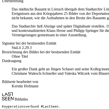
Überlieferung
Das städtische Bauamt in Lörrach übergab dem Stadtarchiv Lörr
Ereignissen aus den Kriegsjahren 25 Bilder von der Deportati
nicht bekannt, wie die Aufnahmen in den Besitz des Bauamts g
Das Stadtarchiv ließ Abzüge und später Digitalisate erstellen. 
und kontextualisierten Klaus Hesse und Philipp Springer für di
Versteigerungen gemeinsam in einer Ausstellung.
Signatur bei der besitzenden Entität
StaLö 2.29.3
Bezeichnung des Bildes bei der besitzenden Entität
Ohne Titel
Danksagung
Ein großer Dank geht an Jürgen Schaser und seine Kolleg:innen
Christiane Walesch-Schneller und Valeska Wilczek vom Blauen H
Bildserie bearbeitet von
Kerstin Hofmann
Bildatlas
Kooperationsverbund #LastSeen.
