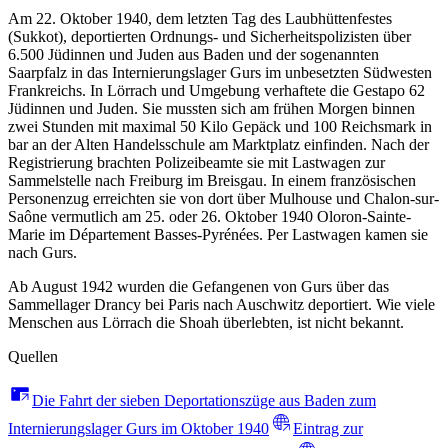
Am 22. Oktober 1940, dem letzten Tag des Laubhüttenfestes
(Sukkot), deportierten Ordnungs- und Sicherheitspolizisten über
6.500 Jüdinnen und Juden aus Baden und der sogenannten
Saarpfalz in das Internierungslager Gurs im unbesetzten Südwesten
Frankreichs. In Lörrach und Umgebung verhaftete die Gestapo 62
Jüdinnen und Juden. Sie mussten sich am frühen Morgen binnen
zwei Stunden mit maximal 50 Kilo Gepäck und 100 Reichsmark in
bar an der Alten Handelsschule am Marktplatz einfinden. Nach der
Registrierung brachten Polizeibeamte sie mit Lastwagen zur
Sammelstelle nach Freiburg im Breisgau. In einem französischen
Personenzug erreichten sie von dort über Mulhouse und Chalon-sur-
Saône vermutlich am 25. oder 26. Oktober 1940 Oloron-Sainte-
Marie im Département Basses-Pyrénées. Per Lastwagen kamen sie
nach Gurs.
Ab August 1942 wurden die Gefangenen von Gurs über das
Sammellager Drancy bei Paris nach Auschwitz deportiert. Wie viele
Menschen aus Lörrach die Shoah überlebten, ist nicht bekannt.
Quellen
Die Fahrt der sieben Deportationszüge aus Baden zum
Internierungslager Gurs im Oktober 1940
Eintrag zur