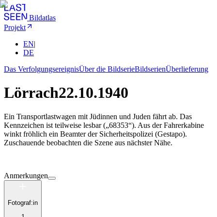
Bildatlas
Projekt
EN
|
DE
Das Verfolgungsereignis
Über die Bildserie
Bildserien
Überlieferung
Lörrach
22.10.1940
Ein Transportlastwagen mit Jüdinnen und Juden fährt ab. Das
Kennzeichen ist teilweise lesbar („68353“). Aus der Fahrerkabine
winkt fröhlich ein Beamter der Sicherheitspolizei (Gestapo).
Zuschauende beobachten die Szene aus nächster Nähe.
Anmerkungen
Fotograf:in
1