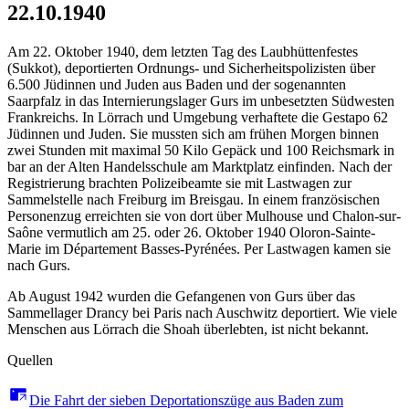
22.10.1940
Am 22. Oktober 1940, dem letzten Tag des Laubhüttenfestes
(Sukkot), deportierten Ordnungs- und Sicherheitspolizisten über
6.500 Jüdinnen und Juden aus Baden und der sogenannten
Saarpfalz in das Internierungslager Gurs im unbesetzten Südwesten
Frankreichs. In Lörrach und Umgebung verhaftete die Gestapo 62
Jüdinnen und Juden. Sie mussten sich am frühen Morgen binnen
zwei Stunden mit maximal 50 Kilo Gepäck und 100 Reichsmark in
bar an der Alten Handelsschule am Marktplatz einfinden. Nach der
Registrierung brachten Polizeibeamte sie mit Lastwagen zur
Sammelstelle nach Freiburg im Breisgau. In einem französischen
Personenzug erreichten sie von dort über Mulhouse und Chalon-sur-
Saône vermutlich am 25. oder 26. Oktober 1940 Oloron-Sainte-
Marie im Département Basses-Pyrénées. Per Lastwagen kamen sie
nach Gurs.
Ab August 1942 wurden die Gefangenen von Gurs über das
Sammellager Drancy bei Paris nach Auschwitz deportiert. Wie viele
Menschen aus Lörrach die Shoah überlebten, ist nicht bekannt.
Quellen
Die Fahrt der sieben Deportationszüge aus Baden zum