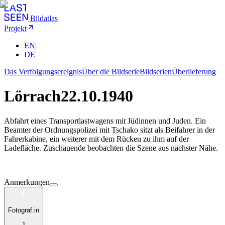
Bildatlas
Projekt
EN
|
DE
Das Verfolgungsereignis
Über die Bildserie
Bildserien
Überlieferung
Lörrach
22.10.1940
Abfahrt eines Transportlastwagens mit Jüdinnen und Juden. Ein
Beamter der Ordnungspolizei mit Tschako sitzt als Beifahrer in der
Fahrerkabine, ein weiterer mit dem Rücken zu ihm auf der
Ladefläche. Zuschauende beobachten die Szene aus nächster Nähe.
Anmerkungen
Fotograf:in
1