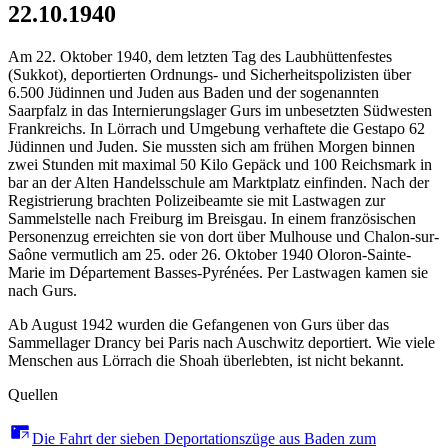
22.10.1940
Am 22. Oktober 1940, dem letzten Tag des Laubhüttenfestes
(Sukkot), deportierten Ordnungs- und Sicherheitspolizisten über
6.500 Jüdinnen und Juden aus Baden und der sogenannten
Saarpfalz in das Internierungslager Gurs im unbesetzten Südwesten
Frankreichs. In Lörrach und Umgebung verhaftete die Gestapo 62
Jüdinnen und Juden. Sie mussten sich am frühen Morgen binnen
zwei Stunden mit maximal 50 Kilo Gepäck und 100 Reichsmark in
bar an der Alten Handelsschule am Marktplatz einfinden. Nach der
Registrierung brachten Polizeibeamte sie mit Lastwagen zur
Sammelstelle nach Freiburg im Breisgau. In einem französischen
Personenzug erreichten sie von dort über Mulhouse und Chalon-sur-
Saône vermutlich am 25. oder 26. Oktober 1940 Oloron-Sainte-
Marie im Département Basses-Pyrénées. Per Lastwagen kamen sie
nach Gurs.
Ab August 1942 wurden die Gefangenen von Gurs über das
Sammellager Drancy bei Paris nach Auschwitz deportiert. Wie viele
Menschen aus Lörrach die Shoah überlebten, ist nicht bekannt.
Quellen
Die Fahrt der sieben Deportationszüge aus Baden zum