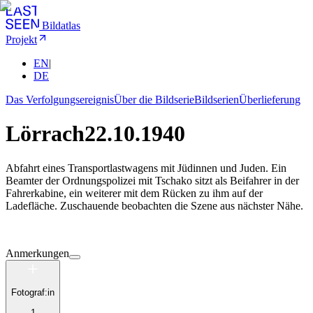
Bildatlas
Projekt
EN
|
DE
Das Verfolgungsereignis
Über die Bildserie
Bildserien
Überlieferung
Lörrach
22.10.1940
Abfahrt eines Transportlastwagens mit Jüdinnen und Juden. Ein
Beamter der Ordnungspolizei mit Tschako sitzt als Beifahrer in der
Fahrerkabine, ein weiterer mit dem Rücken zu ihm auf der
Ladefläche. Zuschauende beobachten die Szene aus nächster Nähe.
Anmerkungen
Fotograf:in
1