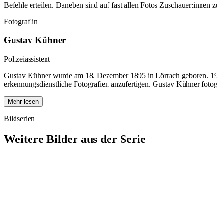
Befehle erteilen. Daneben sind auf fast allen Fotos Zuschauer:innen 
Fotograf:in
Gustav Kühner
Polizeiassistent
Gustav Kühner wurde am 18. Dezember 1895 in Lörrach geboren. 1920 tr
erkennungsdienstliche Fotografien anzufertigen. Gustav Kühner fotog
Mehr lesen
Bildserien
Weitere Bilder aus der Serie
1940
Lörrach
1940
Lörrach
1940
Lörrach
1940
Lörrach
1940
Lörrach
1940
Lörrach
1940
Lörrach