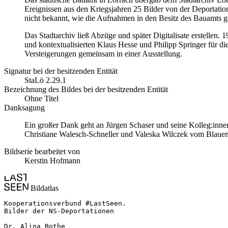
Ereignissen aus den Kriegsjahren 25 Bilder von der Deportati
nicht bekannt, wie die Aufnahmen in den Besitz des Bauamts g
Das Stadtarchiv ließ Abzüge und später Digitalisate erstellen. 
und kontextualisierten Klaus Hesse und Philipp Springer für di
Versteigerungen gemeinsam in einer Ausstellung.
Signatur bei der besitzenden Entität
StaLö 2.29.1
Bezeichnung des Bildes bei der besitzenden Entität
Ohne Titel
Danksagung
Ein großer Dank geht an Jürgen Schaser und seine Kolleg:innen
Christiane Walesch-Schneller und Valeska Wilczek vom Blauen H
Bildserie bearbeitet von
Kerstin Hofmann
Bildatlas
Kooperationsverbund #LastSeen.

Bilder der NS-Deportationen

Dr. Alina Bothe
