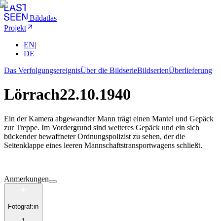
Bildatlas
Projekt
EN
|
DE
Das Verfolgungsereignis
Über die Bildserie
Bildserien
Überlieferung
Lörrach
22.10.1940
Ein der Kamera abgewandter Mann trägt einen Mantel und Gepäck
zur Treppe. Im Vordergrund sind weiteres Gepäck und ein sich
bückender bewaffneter Ordnungspolizist zu sehen, der die
Seitenklappe eines leeren Mannschaftstransportwagens schließt.
Anmerkungen
Fotograf:in
1