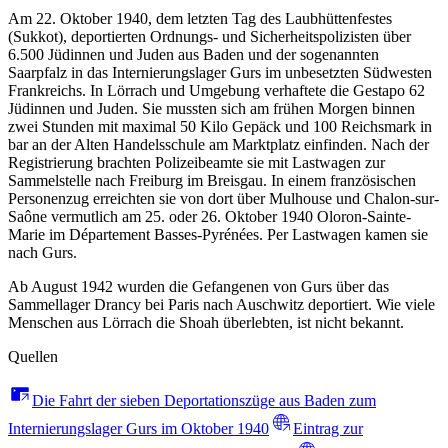
Am 22. Oktober 1940, dem letzten Tag des Laubhüttenfestes
(Sukkot), deportierten Ordnungs- und Sicherheitspolizisten über
6.500 Jüdinnen und Juden aus Baden und der sogenannten
Saarpfalz in das Internierungslager Gurs im unbesetzten Südwesten
Frankreichs. In Lörrach und Umgebung verhaftete die Gestapo 62
Jüdinnen und Juden. Sie mussten sich am frühen Morgen binnen
zwei Stunden mit maximal 50 Kilo Gepäck und 100 Reichsmark in
bar an der Alten Handelsschule am Marktplatz einfinden. Nach der
Registrierung brachten Polizeibeamte sie mit Lastwagen zur
Sammelstelle nach Freiburg im Breisgau. In einem französischen
Personenzug erreichten sie von dort über Mulhouse und Chalon-sur-
Saône vermutlich am 25. oder 26. Oktober 1940 Oloron-Sainte-
Marie im Département Basses-Pyrénées. Per Lastwagen kamen sie
nach Gurs.
Ab August 1942 wurden die Gefangenen von Gurs über das
Sammellager Drancy bei Paris nach Auschwitz deportiert. Wie viele
Menschen aus Lörrach die Shoah überlebten, ist nicht bekannt.
Quellen
Die Fahrt der sieben Deportationszüge aus Baden zum
Internierungslager Gurs im Oktober 1940
Eintrag zur