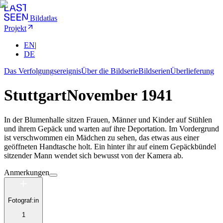
Bildatlas
Projekt
EN
|
DE
Das Verfolgungsereignis
Über die Bildserie
Bildserien
Überlieferung
Stuttgart
November 1941
In der Blumenhalle sitzen Frauen, Männer und Kinder auf Stühlen
und ihrem Gepäck und warten auf ihre Deportation. Im Vordergrund
ist verschwommen ein Mädchen zu sehen, das etwas aus einer
geöffneten Handtasche holt. Ein hinter ihr auf einem Gepäckbündel
sitzender Mann wendet sich bewusst von der Kamera ab.
Anmerkungen
Fotograf:in
1