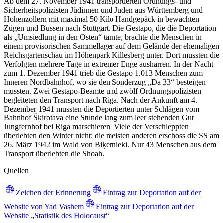
Ab dem 27. November 1941 transportierten Ordnungs- und
Sicherheitspolizisten Jüdinnen und Juden aus Württemberg und
Hohenzollern mit maximal 50 Kilo Handgepäck in bewachten
Zügen und Bussen nach Stuttgart. Die Gestapo, die die Deportation
als „Umsiedlung in den Osten“ tarnte, brachte die Menschen in
einem provisorischen Sammellager auf dem Gelände der ehemaligen
Reichsgartenschau im Höhenpark Killesberg unter. Dort mussten die
Verfolgten mehrere Tage in extremer Enge ausharren. In der Nacht
zum 1. Dezember 1941 trieb die Gestapo 1.013 Menschen zum
Inneren Nordbahnhof, wo sie den Sonderzug „Da 33“ besteigen
mussten. Zwei Gestapo-Beamte und zwölf Ordnungspolizisten
begleiteten den Transport nach Riga. Nach der Ankunft am 4.
Dezember 1941 mussten die Deportierten unter Schlägen vom
Bahnhof Šķirotava eine Stunde lang zum leer stehenden Gut
Jungfernhof bei Riga marschieren. Viele der Verschleppten
überlebten den Winter nicht; die meisten anderen erschoss die SS am
26. März 1942 im Wald von Biķernieki. Nur 43 Menschen aus dem
Transport überlebten die Shoah.
Quellen
Zeichen der Erinnerung
Eintrag zur Deportation auf der
Website von Yad Vashem
Eintrag zur Deportation auf der
Website „Statistik des Holocaust“