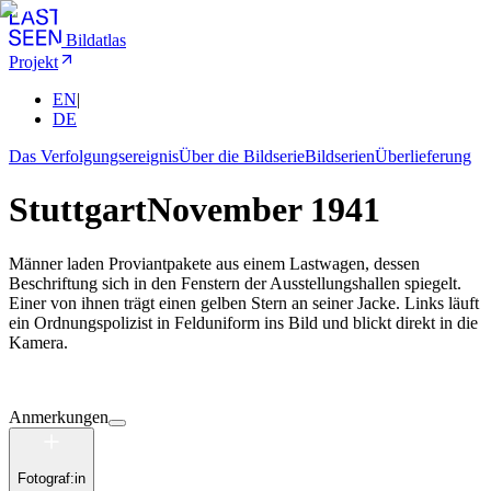
Bildatlas
Projekt
EN
|
DE
Das Verfolgungsereignis
Über die Bildserie
Bildserien
Überlieferung
Stuttgart
November 1941
Männer laden Proviantpakete aus einem Lastwagen, dessen
Beschriftung sich in den Fenstern der Ausstellungshallen spiegelt.
Einer von ihnen trägt einen gelben Stern an seiner Jacke. Links läuft
ein Ordnungspolizist in Felduniform ins Bild und blickt direkt in die
Kamera.
Anmerkungen
Fotograf:in