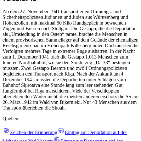
Ab dem 27. November 1941 transportierten Ordnungs- und
Sicherheitspolizisten Jüdinnen und Juden aus Württemberg und
Hohenzollern mit maximal 50 Kilo Handgepäck in bewachten
Zügen und Bussen nach Stuttgart. Die Gestapo, die die Deportation
als „Umsiedlung in den Osten“ tarnte, brachte die Menschen in
einem provisorischen Sammellager auf dem Gelände der ehemaligen
Reichsgartenschau im Höhenpark Killesberg unter. Dort mussten die
Verfolgten mehrere Tage in extremer Enge ausharren. In der Nacht
zum 1. Dezember 1941 trieb die Gestapo 1.013 Menschen zum
Inneren Nordbahnhof, wo sie den Sonderzug „Da 33“ besteigen
mussten. Zwei Gestapo-Beamte und zwölf Ordnungspolizisten
begleiteten den Transport nach Riga. Nach der Ankunft am 4.
Dezember 1941 mussten die Deportierten unter Schlägen vom
Bahnhof Šķirotava eine Stunde lang zum leer stehenden Gut
Jungfernhof bei Riga marschieren. Viele der Verschleppten
überlebten den Winter nicht; die meisten anderen erschoss die SS am
26. März 1942 im Wald von Biķernieki. Nur 43 Menschen aus dem
Transport überlebten die Shoah.
Quellen
Zeichen der Erinnerung
Eintrag zur Deportation auf der