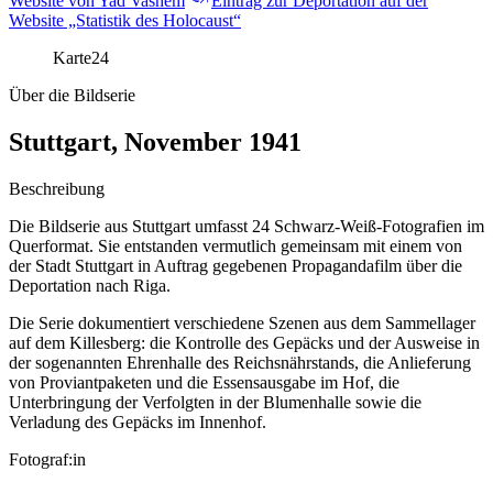
Website von Yad Vashem
Eintrag zur Deportation auf der
Website „Statistik des Holocaust“
Karte
24
Über die Bildserie
Stuttgart, November 1941
Beschreibung
Die Bildserie aus Stuttgart umfasst 24 Schwarz-Weiß-Fotografien im
Querformat. Sie entstanden vermutlich gemeinsam mit einem von
der Stadt Stuttgart in Auftrag gegebenen Propagandafilm über die
Deportation nach Riga.
Die Serie dokumentiert verschiedene Szenen aus dem Sammellager
auf dem Killesberg: die Kontrolle des Gepäcks und der Ausweise in
der sogenannten Ehrenhalle des Reichsnährstands, die Anlieferung
von Proviantpaketen und die Essensausgabe im Hof, die
Unterbringung der Verfolgten in der Blumenhalle sowie die
Verladung des Gepäcks im Innenhof.
Fotograf:in