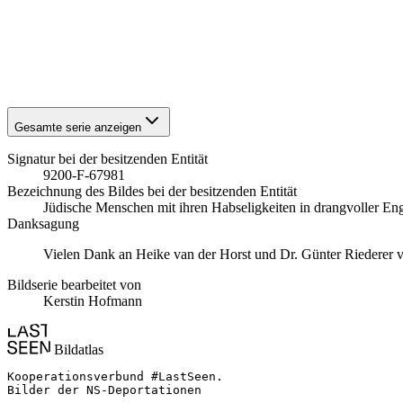
1941
Stuttgart
1941
Stuttgart
1941
Stuttgart
1941
Stuttgart
1941
Stuttgart
Gesamte serie anzeigen
Signatur bei der besitzenden Entität
9200-F-67981
Bezeichnung des Bildes bei der besitzenden Entität
Jüdische Menschen mit ihren Habseligkeiten in drangvoller E
Danksagung
Vielen Dank an Heike van der Horst und Dr. Günter Riederer vom
Bildserie bearbeitet von
Kerstin Hofmann
Bildatlas
Kooperationsverbund #LastSeen.

Bilder der NS-Deportationen
