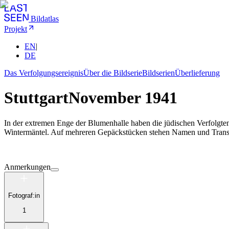
Bildatlas
Projekt
EN
|
DE
Das Verfolgungsereignis
Über die Bildserie
Bildserien
Überlieferung
Stuttgart
November 1941
In der extremen Enge der Blumenhalle haben die jüdischen Verfolgte
Wintermäntel. Auf mehreren Gepäckstücken stehen Namen und Tran
Anmerkungen
Fotograf:in
1