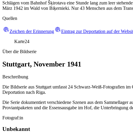
Schlägen vom Bahnhof Šķirotava eine Stunde lang zum leer stehenden 
März 1942 im Wald von Biķernieki. Nur 43 Menschen aus dem Transp
Quellen
Zeichen der Erinnerung
Eintrag zur Deportation auf der Webs
Karte
24
Über die Bildserie
Stuttgart, November 1941
Beschreibung
Die Bildserie aus Stuttgart umfasst 24 Schwarz-Weiß-Fotografien im 
Deportation nach Riga.
Die Serie dokumentiert verschiedene Szenen aus dem Sammellager auf
Proviantpaketen und die Essensausgabe im Hof, die Unterbringung de
Fotograf:in
Unbekannt