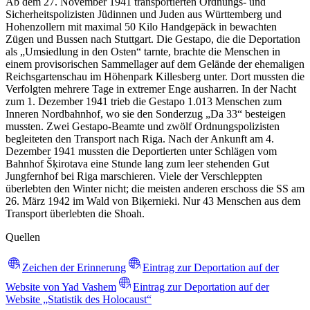
Ab dem 27. November 1941 transportierten Ordnungs- und
Sicherheitspolizisten Jüdinnen und Juden aus Württemberg und
Hohenzollern mit maximal 50 Kilo Handgepäck in bewachten
Zügen und Bussen nach Stuttgart. Die Gestapo, die die Deportation
als „Umsiedlung in den Osten“ tarnte, brachte die Menschen in
einem provisorischen Sammellager auf dem Gelände der ehemaligen
Reichsgartenschau im Höhenpark Killesberg unter. Dort mussten die
Verfolgten mehrere Tage in extremer Enge ausharren. In der Nacht
zum 1. Dezember 1941 trieb die Gestapo 1.013 Menschen zum
Inneren Nordbahnhof, wo sie den Sonderzug „Da 33“ besteigen
mussten. Zwei Gestapo-Beamte und zwölf Ordnungspolizisten
begleiteten den Transport nach Riga. Nach der Ankunft am 4.
Dezember 1941 mussten die Deportierten unter Schlägen vom
Bahnhof Šķirotava eine Stunde lang zum leer stehenden Gut
Jungfernhof bei Riga marschieren. Viele der Verschleppten
überlebten den Winter nicht; die meisten anderen erschoss die SS am
26. März 1942 im Wald von Biķernieki. Nur 43 Menschen aus dem
Transport überlebten die Shoah.
Quellen
Zeichen der Erinnerung
Eintrag zur Deportation auf der
Website von Yad Vashem
Eintrag zur Deportation auf der
Website „Statistik des Holocaust“