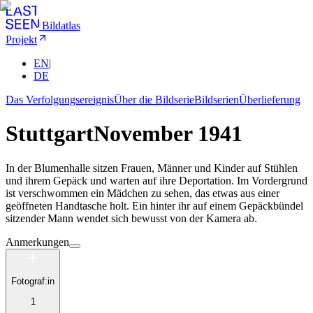
Bildatlas
Projekt
EN
|
DE
Das Verfolgungsereignis
Über die Bildserie
Bildserien
Überlieferung
Stuttgart
November 1941
In der Blumenhalle sitzen Frauen, Männer und Kinder auf Stühlen
und ihrem Gepäck und warten auf ihre Deportation. Im Vordergrund
ist verschwommen ein Mädchen zu sehen, das etwas aus einer
geöffneten Handtasche holt. Ein hinter ihr auf einem Gepäckbündel
sitzender Mann wendet sich bewusst von der Kamera ab.
Anmerkungen
Fotograf:in
1